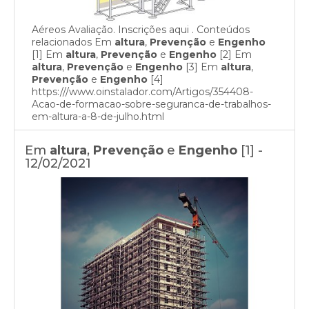
Aéreos Avaliação. Inscrições aqui . Conteúdos
relacionados Em
altura
,
Prevenção
e
Engenho
[1] Em
altura
,
Prevenção
e
Engenho
[2] Em
altura
,
Prevenção
e
Engenho
[3] Em
altura
,
Prevenção
e
Engenho
[4]
https:///www.oinstalador.com/Artigos/354408-
Acao-de-formacao-sobre-seguranca-de-trabalhos-
em-altura-a-8-de-julho.html
Em
altura
,
Prevenção
e
Engenho
[1] -
12/02/2021