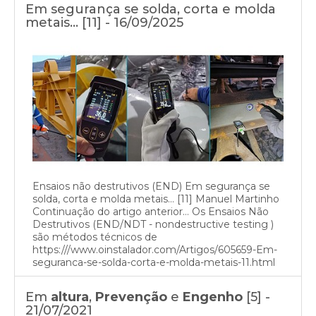
Em segurança se solda, corta e molda
metais… [11] - 16/09/2025
Ensaios não destrutivos (END) Em segurança se
solda, corta e molda metais… [11] Manuel Martinho
Continuação do artigo anterior… Os Ensaios Não
Destrutivos (END/NDT - nondestructive testing )
são métodos técnicos de
https:///www.oinstalador.com/Artigos/605659-Em-
seguranca-se-solda-corta-e-molda-metais-11.html
Em
altura
,
Prevenção
e
Engenho
[5] -
21/07/2021