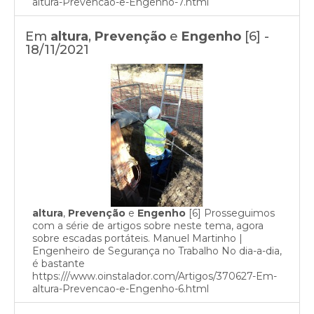
altura-Prevencao-e-Engenho-7.html
Em
altura
,
Prevenção
e
Engenho
[6] -
18/11/2021
altura
,
Prevenção
e
Engenho
[6] Prosseguimos
com a série de artigos sobre neste tema, agora
sobre escadas portáteis. Manuel Martinho |
Engenheiro de Segurança no Trabalho No dia-a-dia,
é bastante
https:///www.oinstalador.com/Artigos/370627-Em-
altura-Prevencao-e-Engenho-6.html