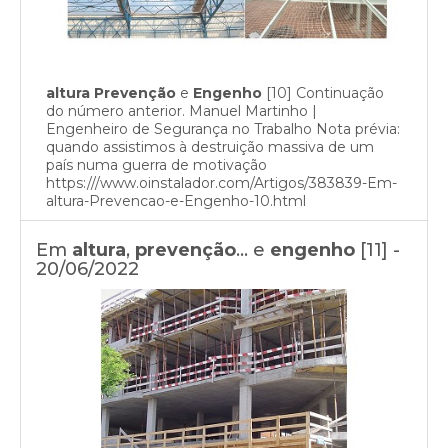
altura
Prevenção
e
Engenho
[10] Continuação
do número anterior. Manuel Martinho |
Engenheiro de Segurança no Trabalho Nota prévia:
quando assistimos à destruição massiva de um
país numa guerra de motivação
https:///www.oinstalador.com/Artigos/383839-Em-
altura-Prevencao-e-Engenho-10.html
Em
altura
,
prevenção
… e
engenho
[11] -
20/06/2022