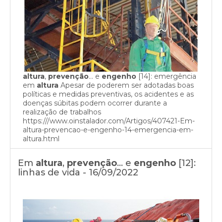
altura
,
prevenção
… e
engenho
[14]: emergência
em
altura
Apesar de poderem ser adotadas boas
políticas e medidas preventivas, os acidentes e as
doenças súbitas podem ocorrer durante a
realização de trabalhos
https:///www.oinstalador.com/Artigos/407421-Em-
altura-prevencao-e-engenho-14-emergencia-em-
altura.html
Em
altura
,
prevenção
… e
engenho
[12]:
linhas de vida - 16/09/2022