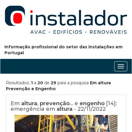
Informação profissional do setor das instalações em
Portugal
Conm
nave
Resultados:
1
a
20
de
29
para a pesquisa
Em altura
Prevenção e Engenho
Em
altura
,
prevenção
… e
engenho
[14]:
emergência em
altura
- 22/11/2022