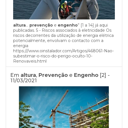
altura
…
prevenção
e
engenho
” [1 a 14] já aqui
publicadas. 5 - Riscos associados à eletricidade Os
riscos decorrentes da utilização de energia elétrica
potencialmente, envolvam o contacto com a
energia
https:///www.oinstalador.com/Artigos/468061-Nao-
subestimar-o-risco-do-perigo-oculto-10-
Renovaveis.html
Em
altura
,
Prevenção
e
Engenho
[2] -
11/03/2021