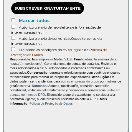
SUBSCREVER GRATUITAMENTE
Marcar todos
Autorizo o envio de newsletters e informações de
interempresas.net
Autorizo o envio de comunicações de terceiros via
interempresas.net
Li e aceito as condições do
Aviso legal
e da
Política de
Proteção de Dados
Responsable:
Interempresas Media, S.L.U.
Finalidades:
Assinatura da(s)
nossa(s) newsletter(s). Gerenciamento de contas de usuários. Envio de e-
mails relacionados a ele ou relacionados a interesses semelhantes ou
associados.
Conservação:
durante o relacionamento com você, ou enquanto
for necessário para realizar os propósitos especificados.
Atribuição:
Os
dados podem ser transferidos para
outras empresas do grupo
por motivos de
gestão interna.
Derechos:
Acceso, rectificación, oposición, supresión,
portabilidad, limitación del tratatamiento y decisiones automatizadas:
entre em
contato com nosso DPO
. Si considera que el tratamiento no se ajusta a la
normativa vigente, puede presentar reclamación ante la
AEPD
.
Mais
informação:
Política de Proteção de Dados