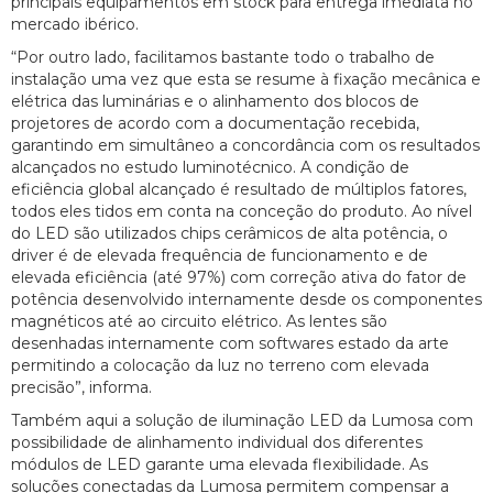
principais equipamentos em stock para entrega imediata no
mercado ibérico.
“Por outro lado, facilitamos bastante todo o trabalho de
instalação uma vez que esta se resume à fixação mecânica e
elétrica das luminárias e o alinhamento dos blocos de
projetores de acordo com a documentação recebida,
garantindo em simultâneo a concordância com os resultados
alcançados no estudo luminotécnico. A condição de
eficiência global alcançado é resultado de múltiplos fatores,
todos eles tidos em conta na conceção do produto. Ao nível
do LED são utilizados chips cerâmicos de alta potência, o
driver é de elevada frequência de funcionamento e de
elevada eficiência (até 97%) com correção ativa do fator de
potência desenvolvido internamente desde os componentes
magnéticos até ao circuito elétrico. As lentes são
desenhadas internamente com softwares estado da arte
permitindo a colocação da luz no terreno com elevada
precisão”, informa.
Também aqui a solução de iluminação LED da Lumosa com
possibilidade de alinhamento individual dos diferentes
módulos de LED garante uma elevada flexibilidade. As
soluções conectadas da Lumosa permitem compensar a