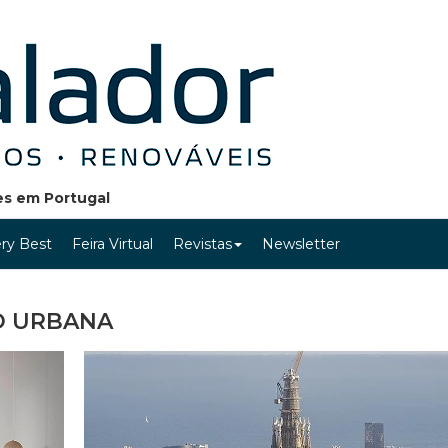
ões em Portugal
ry Best
Feira Virtual
Revistas
Newsletter
O URBANA