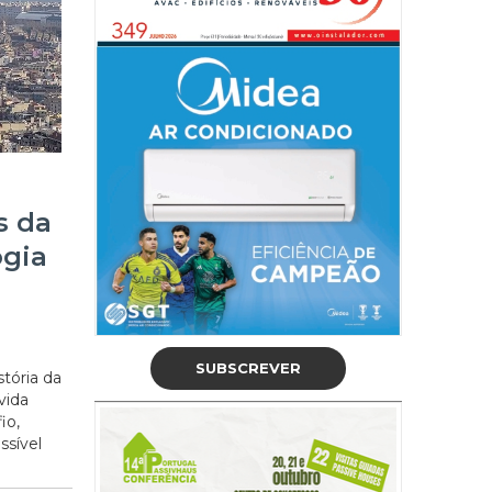
s da
ogia
SUBSCREVER
tória da
vida
io,
ssível