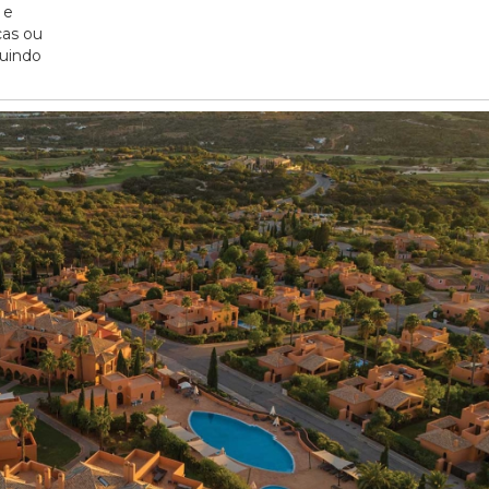
 e
cas ou
buindo
20/07/2026