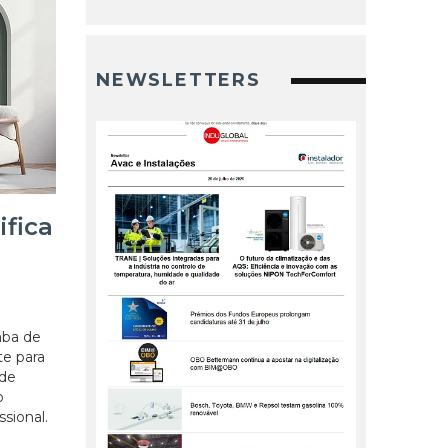
NEWSLETTERS
ifica
a
aba de
te para
 de
o
sional.