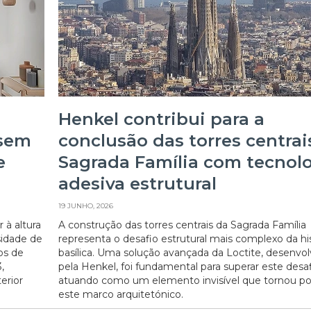
Henkel contribui para a
 sem
conclusão das torres centrai
e
Sagrada Família com tecnol
adesiva estrutural
19 JUNHO, 2026
 à altura
A construção das torres centrais da Sagrada Família
sidade de
representa o desafio estrutural mais complexo da his
os de
basílica. Uma solução avançada da Loctite, desenvol
,
pela Henkel, foi fundamental para superar este desaf
erior
atuando como um elemento invisível que tornou po
este marco arquitetónico.