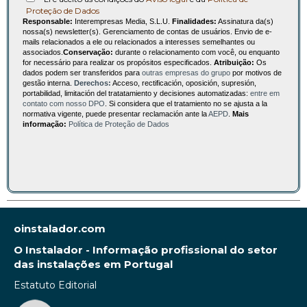
Proteção de Dados
Responsable:
Interempresas Media, S.L.U.
Finalidades:
Assinatura da(s)
nossa(s) newsletter(s). Gerenciamento de contas de usuários. Envio de e-
mails relacionados a ele ou relacionados a interesses semelhantes ou
associados.
Conservação:
durante o relacionamento com você, ou enquanto
for necessário para realizar os propósitos especificados.
Atribuição:
Os
dados podem ser transferidos para
outras empresas do grupo
por motivos de
gestão interna.
Derechos:
Acceso, rectificación, oposición, supresión,
portabilidad, limitación del tratatamiento y decisiones automatizadas:
entre em
contato com nosso DPO
. Si considera que el tratamiento no se ajusta a la
normativa vigente, puede presentar reclamación ante la
AEPD
.
Mais
informação:
Política de Proteção de Dados
oinstalador.com
O Instalador - Informação profissional do setor
das instalações em Portugal
Estatuto Editorial