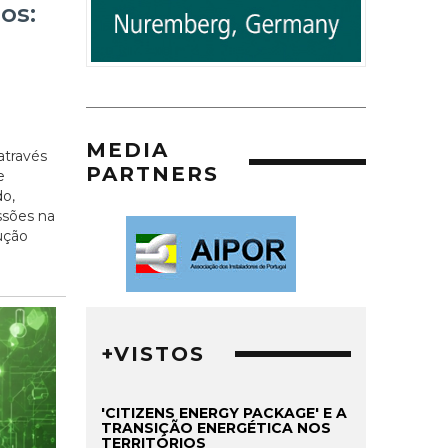
os:
MEDIA
através
PARTNERS
e
o,
ssões na
rução
+VISTOS
'CITIZENS ENERGY PACKAGE' E A
TRANSIÇÃO ENERGÉTICA NOS
TERRITÓRIOS