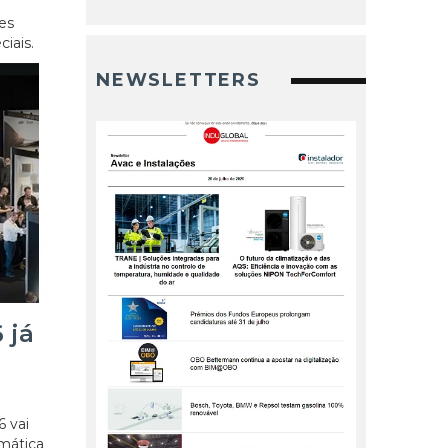
res
iais.
NEWSLETTERS
 já
 vai
emática