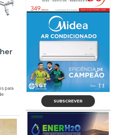
lher
es para
de
SUBSCREVER