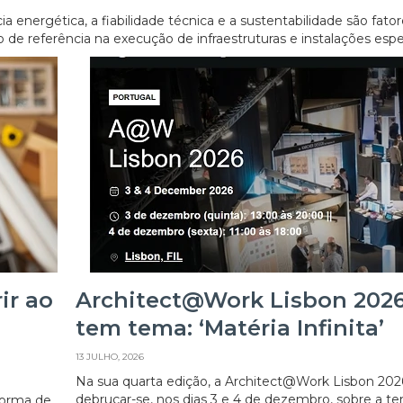
 energética, a fiabilidade técnica e a sustentabilidade são fato
e referência na execução de infraestruturas e instalações espec
ir ao
Architect@Work Lisbon 2026
tem tema: ‘Matéria Infinita’
13 JULHO, 2026
Na sua quarta edição, a Architect@Work Lisbon 2026
debruçar-se, nos dias 3 e 4 de dezembro, sobre a t
aforma de