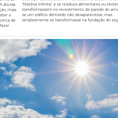
‘Matéria Infinita’: e se resíduos alimentares ou têxtei
 A dúvida
transformassem no revestimento de parede do am
ção, mais
se um edifício demolido não desaparecesse, mas
20/07/2026
eber o
simplesmente se transformasse na fundação do seg
cerca de
fazer