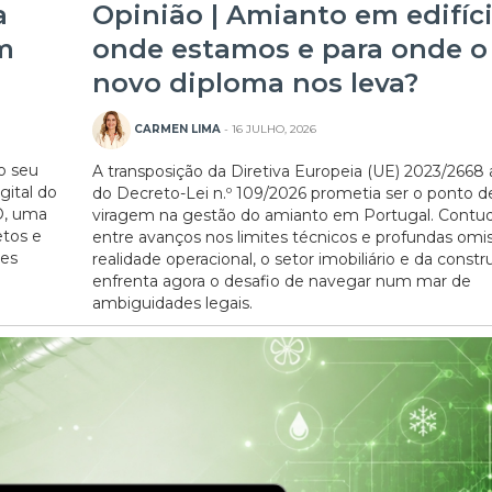
a
Opinião | Amianto em edifíci
m
onde estamos e para onde o
novo diploma nos leva?
CARMEN LIMA
- 16 JULHO, 2026
 o seu
A transposição da Diretiva Europeia (UE) 2023/2668 
gital do
do Decreto-Lei n.º 109/2026 prometia ser o ponto d
O, uma
viragem na gestão do amianto em Portugal. Contud
etos e
entre avanços nos limites técnicos e profundas omi
ões
realidade operacional, o setor imobiliário e da const
enfrenta agora o desafio de navegar num mar de
ambiguidades legais.