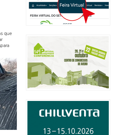
as que
ar
spara