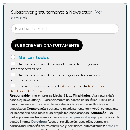
Subscrever gratuitamente a Newsletter -
Ver
exemplo
SUBSCREVER GRATUITAMENTE
Marcar todos
Autorizo o envio de newsletters e informações de
interempresas.net
Autorizo o envio de comunicações de terceiros via
interempresas.net
Li e aceito as condições do
Aviso legal
e da
Política de
Proteção de Dados
Responsable:
Interempresas Media, S.L.U.
Finalidades:
Assinatura da(s)
nossa(s) newsletter(s). Gerenciamento de contas de usuários. Envio de e-
mails relacionados a ele ou relacionados a interesses semelhantes ou
associados.
Conservação:
durante o relacionamento com você, ou enquanto
for necessário para realizar os propósitos especificados.
Atribuição:
Os
dados podem ser transferidos para
outras empresas do grupo
por motivos de
gestão interna.
Derechos:
Acceso, rectificación, oposición, supresión,
portabilidad, limitación del tratatamiento y decisiones automatizadas:
entre em