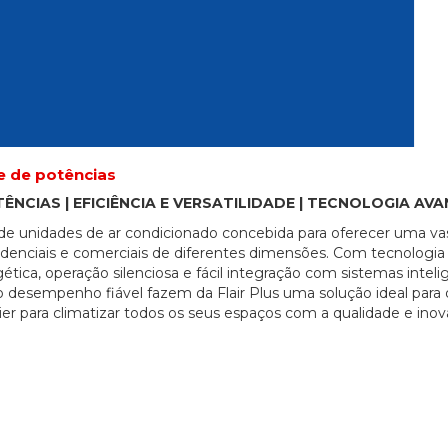
 de potências
ÊNCIAS | EFICIÊNCIA E VERSATILIDADE | TECNOLOGIA AV
 de unidades de ar condicionado concebida para oferecer uma va
idenciais e comerciais de diferentes dimensões. Com tecnologia 
tica, operação silenciosa e fácil integração com sistemas intel
e o desempenho fiável fazem da Flair Plus uma solução ideal par
aier para climatizar todos os seus espaços com a qualidade e ino