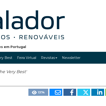
ões em Portugal
ry Best
Feira Virtual
Revistas
Newsletter
he Very Best'
1374