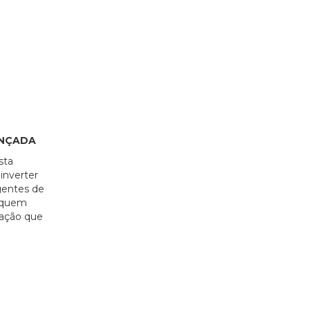
ANÇADA
sta
inverter
igentes de
a quem
vação que