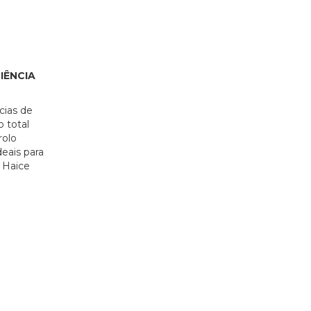
IÊNCIA
cias de
 total
rolo
deais para
 Haice