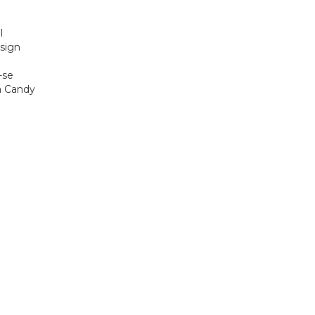
l
sign
-se
a Candy