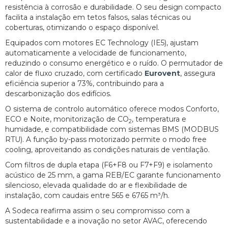
resistência à corrosão e durabilidade. O seu design compacto
facilita a instalação em tetos falsos, salas técnicas ou
coberturas, otimizando o espaço disponível.
Equipados com motores EC Technology (IE5), ajustam
automaticamente a velocidade de funcionamento,
reduzindo o consumo energético e o ruído. O permutador de
calor de fluxo cruzado, com certificado
Eurovent
, assegura
eficiência superior a 73%, contribuindo para a
descarbonização dos edifícios.
O sistema de controlo automático oferece modos Conforto,
ECO e Noite, monitorização de CO
, temperatura e
2
humidade, e compatibilidade com sistemas BMS (MODBUS
RTU). A função by-pass motorizado permite o modo free
cooling, aproveitando as condições naturais de ventilação.
Com filtros de dupla etapa (F6+F8 ou F7+F9) e isolamento
acústico de 25 mm, a gama REB/EC garante funcionamento
silencioso, elevada qualidade do ar e flexibilidade de
instalação, com caudais entre 565 e 6765 m³/h.
A Sodeca reafirma assim o seu compromisso com a
sustentabilidade e a inovação no setor AVAC, oferecendo