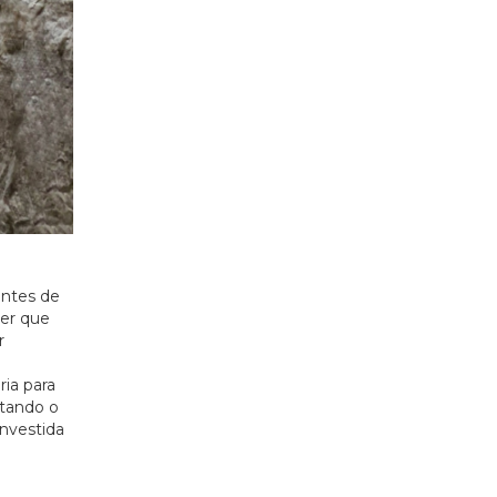
entes de
der que
r
ria para
tando o
investida