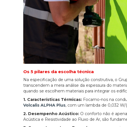
Os 5 pilares da escolha técnica
Na especificação de uma solução construtiva, o Gr
transcendem a mera análise da espessura do material
quando se escolhem materiais para integrar os edifíc
1. Características Térmicas:
Focamo-nos na condutib
Volcalis ALPHA Plus
, com um lambda de 0,032 W/(
2. Desempenho Acústico:
O conforto não é apenas 
Acústica e Resistividade ao Fluxo de Ar, são fundam