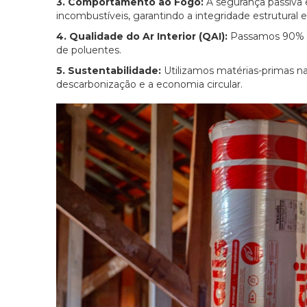
3. Comportamento ao Fogo:
A segurança passiva é
incombustíveis, garantindo a integridade estrutural
4. Qualidade do Ar Interior (QAI):
Passamos 90% d
de poluentes.
5. Sustentabilidade:
Utilizamos matérias-primas nat
descarbonização e a economia circular.