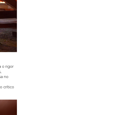
 o rigor
,
sa no
u
 crítico