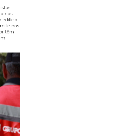
istos
mo-nos
edifício
rmite-nos
dor têm
 em