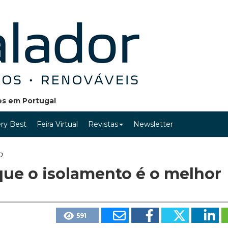
ões em Portugal
ry Best
Feira Virtual
Revistas
Newsletter
o
que o isolamento é o melhor
591