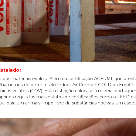
nstalador
a dos materiais evoluiu. Além da certificação ACERMI, que atesta
ulhamo-nos de deter o selo Indoor Air Comfort GOLD da Eurofins
cos voláteis (COV). Esta distinção coloca a lã mineral portugue
ir os requisitos mais estritos de certificações como o LEED o
i para um ar mais limpo, livre de substâncias nocivas, um aspeto