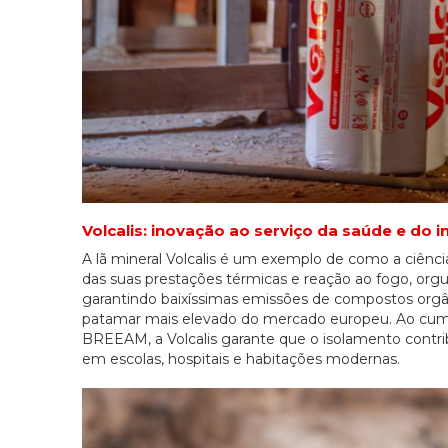
Volcalis: inovação ao serviço da saúde e do i
A lã mineral Volcalis é um exemplo de como a ciênci
das suas prestações térmicas e reação ao fogo, org
garantindo baixíssimas emissões de compostos orgâni
patamar mais elevado do mercado europeu. Ao cumpr
BREEAM, a Volcalis garante que o isolamento contribu
em escolas, hospitais e habitações modernas.