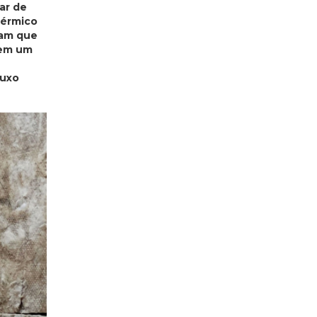
ar de
térmico
mam que
sem um
luxo