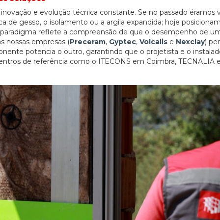
novação e evolução técnica constante. Se no passado éramos v
laca de gesso, o isolamento ou a argila expandida; hoje posiciona
 paradigma reflete a compreensão de que o desempenho de um 
as nossas empresas (
Preceram
,
Gyptec
,
Volcalis
e
Nexclay
) pe
ente potencia o outro, garantindo que o projetista e o instala
centros de referência como o ITECONS em Coimbra, TECNALIA