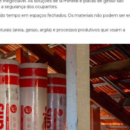
 inegociável. As soluções de lã mineral e placas de gesso são
 e a segurança dos ocupantes.
o tempo em espaços fechados. Os materiais não podem ser e
urais (areia, gesso, argila) e processos produtivos que visam a