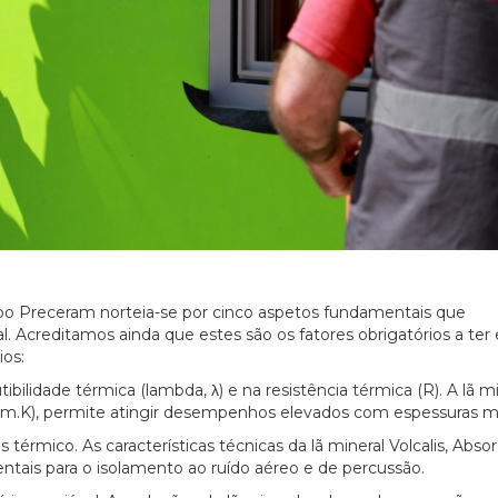
upo Preceram norteia-se por cinco aspetos fundamentais que
. Acreditamos ainda que estes são os fatores obrigatórios a te
ios:
ilidade térmica (lambda, λ) e na resistência térmica (R). A lã mi
m.K), permite atingir desempenhos elevados com espessuras m
térmico. As características técnicas da lã mineral Volcalis, Abso
entais para o isolamento ao ruído aéreo e de percussão.