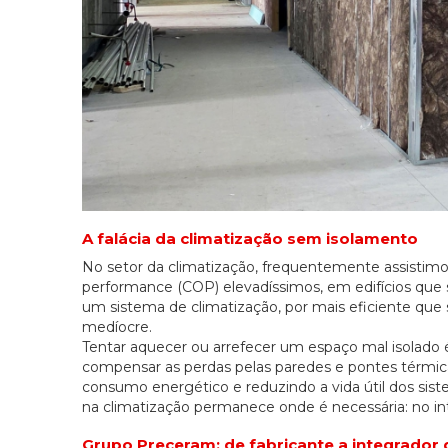
A falácia da climatização sem isolamento
No setor da climatização, frequentemente assistimo
performance (COP) elevadíssimos, em edifícios que 
um sistema de climatização, por mais eficiente qu
medíocre.
Tentar aquecer ou arrefecer um espaço mal isolado é, 
compensar as perdas pelas paredes e pontes térm
consumo energético e reduzindo a vida útil dos sist
na climatização permanece onde é necessária: no int
Grupo Preceram: de fabricante a integrador 