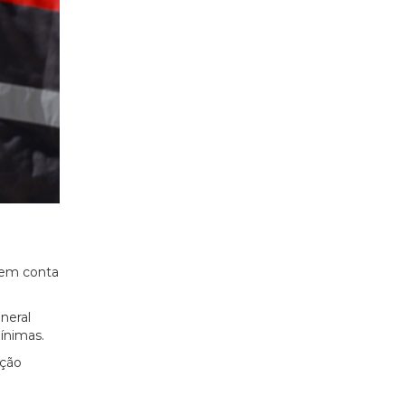
r em conta
neral
ínimas.
rção