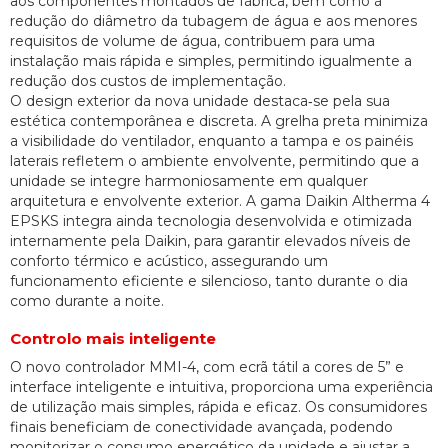
aos componentes montados de fábrica, bem como à
redução do diâmetro da tubagem de água e aos menores
requisitos de volume de água, contribuem para uma
instalação mais rápida e simples, permitindo igualmente a
redução dos custos de implementação.
O design exterior da nova unidade destaca‑se pela sua
estética contemporânea e discreta. A grelha preta minimiza
a visibilidade do ventilador, enquanto a tampa e os painéis
laterais refletem o ambiente envolvente, permitindo que a
unidade se integre harmoniosamente em qualquer
arquitetura e envolvente exterior. A gama Daikin Altherma 4
EPSKS integra ainda tecnologia desenvolvida e otimizada
internamente pela Daikin, para garantir elevados níveis de
conforto térmico e acústico, assegurando um
funcionamento eficiente e silencioso, tanto durante o dia
como durante a noite.
Controlo mais inteligente
O novo controlador MMI-4, com ecrã tátil a cores de 5” e
interface inteligente e intuitiva, proporciona uma experiência
de utilização mais simples, rápida e eficaz. Os consumidores
finais beneficiam de conectividade avançada, podendo
monitorizar o consumo energético da unidade e ajustar a