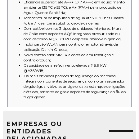
Eficiência superior: até A+++ (D ? A+++) em aquecimento
ambiente (35 °C e 55 °C), e A+ (F?A+) para produção de
Água Quente Sanitária;
Temperatura de impulsão de água até 70 °C nas Classes
4, 6 e 7, ideal para substituição de caldeiras;
Compatível com os 3 tipos de unidades interiores: Mural,
de Chão com depósito AQS integrado pressurizado ou
com depósito AQS ECH2O despressurizado e higiênico;
Inclui cartão WLAN para controlo remoto, através da
aplicação Daikin Onecta;
Novo controlador MMI-4 a cores de alta resolução e
controlo touch;
Capacidade de arrefecimento elevada ? 8,9 kW
@A35/W18;
Os mais elevados padrões de segurança do mercado:
integra componentes de segurança, como um separador
de gás-água, válvulas antigelo, caixa estanque de ligações
elétricas, sensores de gás e depósito de segurança do fluido
frigorigéneo.
EMPRESAS OU
ENTIDADES
RELACIONADAS