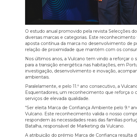
O estudo anual promovido pela revista Selecções d
diversas marcas e categorias. Este reconhecimento v
aposta contínua da marca no desenvolvimento de p
relação de proximidade que mantém com os consumi
Nos últimos anos, a Vulcano tem vindo a reforçar o
para a transição energética nas habitações, em Por
investigação, desenvolvimento e inovação, acompa
ambientais.
Paralelamente, e pelo 11.º ano consecutivo, a Vulcan
Esquentadores, um reconhecimento que reforça o 
serviços de elevada qualidade.
“Ser eleita Marca de Confiança Ambiente pelo 9.º 
Vulcano. Este reconhecimento valida o nosso compro
respondem às necessidades reais das famílias portug
Batalha, responsável de Marketing da Vulcano.
A atribuição do prémio Marca de Confiança resulta 