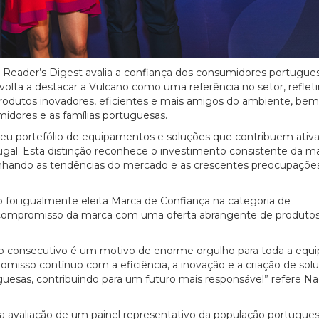
o Reader’s Digest avalia a confiança dos consumidores portugu
olta a destacar a Vulcano como uma referência no setor, reflet
rodutos inovadores, eficientes e mais amigos do ambiente, be
dores e as famílias portuguesas.
 seu portefólio de equipamentos e soluções que contribuem ati
tugal. Esta distinção reconhece o investimento consistente da 
nhando as tendências do mercado e as crescentes preocupaçõe
o foi igualmente eleita Marca de Confiança na categoria de
compromisso da marca com uma oferta abrangente de produtos
ano consecutivo é um motivo de enorme orgulho para toda a equi
misso contínuo com a eficiência, a inovação e a criação de sol
uesas, contribuindo para um futuro mais responsável” refere Na
da avaliação de um painel representativo da população portugues