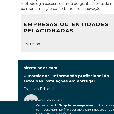
metodologia baseia-se numa pergunta aberta, de res
da marca, relação custo-benefício e inovação.
EMPRESAS OU ENTIDADES
RELACIONADAS
Vulcano
oinstalador.com
O Instalador - Informação profissional do
setor das instalações em Portugal
Estatuto Editorial
Os websites do
Grup Interempresas
utilizam os se
com base num perfil elaborado a partir dos seus hábit
"MAIS INFORMAÇÕES".