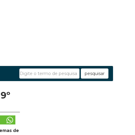
pesquisar
 9º
temas de