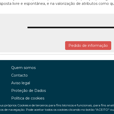
posta livre e espontânea, e na valorização de atributos como q
Pedido de informação
Quem somos
Contacto
Aviso legal
Proteção de Dados
Política de cookies
us próprios Cookies e de terceiros para fins técnicos e funcionais, para fins ana
Política de Privacidade Nas Redes Sociais
os de navegação. Pode aceitar todos os cookies clicando no botão "ACEITO" ou c
Canal de denúncias