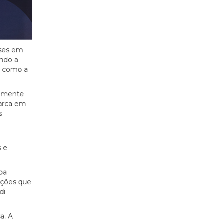
eses em
indo a
m como a
vamente
marca em
s
 e
pa
uções que
di
a. A