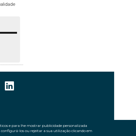
ualidade
líticos e para lhe mostrar publicidade personalizada
onfigurá-los ou rejeitar a sua utilização clicando em