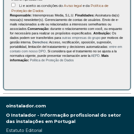
Li e aceito as condições do
Aviso legal
e da
Política de
Proteção de Dados
Responsable:
Interempresas Media, S.L.U.
Finalidades:
Assinatura da(s)
nossa(s) newsletter(s). Gerenciamento de contas de usuários. Envio de e-
mails relacionados a ele ou relacionados a interesses semelhantes ou
associados.
Conservação:
durante o relacionamento com você, ou enquanto
for necessário para realizar os propósitos especificados.
Atribuição:
Os
dados podem ser transferidos para
outras empresas do grupo
por motivos de
gestão interna.
Derechos:
Acceso, rectificación, oposición, supresión,
portabilidad, limitación del tratatamiento y decisiones automatizadas:
entre em
contato com nosso DPO
. Si considera que el tratamiento no se ajusta a la
normativa vigente, puede presentar reclamación ante la
AEPD
.
Mais
informação:
Política de Proteção de Dados
oinstalador.com
O Instalador - Informação profissional do setor
das instalações em Portugal
Estatuto Editorial