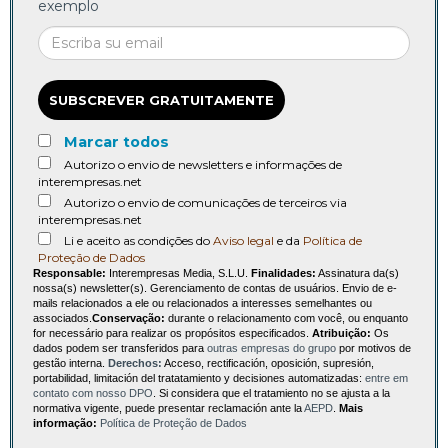
exemplo
SUBSCREVER GRATUITAMENTE
Marcar todos
Autorizo o envio de newsletters e informações de
interempresas.net
Autorizo o envio de comunicações de terceiros via
interempresas.net
Li e aceito as condições do
Aviso legal
e da
Política de
Proteção de Dados
Responsable:
Interempresas Media, S.L.U.
Finalidades:
Assinatura da(s)
nossa(s) newsletter(s). Gerenciamento de contas de usuários. Envio de e-
mails relacionados a ele ou relacionados a interesses semelhantes ou
associados.
Conservação:
durante o relacionamento com você, ou enquanto
for necessário para realizar os propósitos especificados.
Atribuição:
Os
dados podem ser transferidos para
outras empresas do grupo
por motivos de
gestão interna.
Derechos:
Acceso, rectificación, oposición, supresión,
portabilidad, limitación del tratatamiento y decisiones automatizadas:
entre em
contato com nosso DPO
. Si considera que el tratamiento no se ajusta a la
normativa vigente, puede presentar reclamación ante la
AEPD
.
Mais
informação:
Política de Proteção de Dados