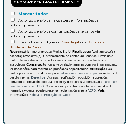
SUBSCREVER GRATUITAMENTE
Marcar todos
Autorizo o envio de newsletters e informações de
interempresas.net
Autorizo o envio de comunicações de terceiros via
interempresas.net
Li e aceito as condições do
Aviso legal
e da
Política de
Proteção de Dados
Responsable:
Interempresas Media, S.L.U.
Finalidades:
Assinatura da(s)
nossa(s) newsletter(s). Gerenciamento de contas de usuários. Envio de e-
mails relacionados a ele ou relacionados a interesses semelhantes ou
associados.
Conservação:
durante o relacionamento com você, ou enquanto
for necessário para realizar os propósitos especificados.
Atribuição:
Os
dados podem ser transferidos para
outras empresas do grupo
por motivos de
gestão interna.
Derechos:
Acceso, rectificación, oposición, supresión,
portabilidad, limitación del tratatamiento y decisiones automatizadas:
entre em
contato com nosso DPO
. Si considera que el tratamiento no se ajusta a la
normativa vigente, puede presentar reclamación ante la
AEPD
.
Mais
informação:
Política de Proteção de Dados