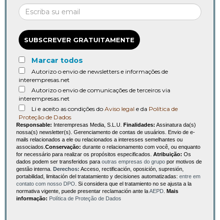
SUBSCREVER GRATUITAMENTE
Marcar todos
Autorizo o envio de newsletters e informações de
interempresas.net
Autorizo o envio de comunicações de terceiros via
interempresas.net
Li e aceito as condições do
Aviso legal
e da
Política de
Proteção de Dados
Responsable:
Interempresas Media, S.L.U.
Finalidades:
Assinatura da(s)
nossa(s) newsletter(s). Gerenciamento de contas de usuários. Envio de e-
mails relacionados a ele ou relacionados a interesses semelhantes ou
associados.
Conservação:
durante o relacionamento com você, ou enquanto
for necessário para realizar os propósitos especificados.
Atribuição:
Os
dados podem ser transferidos para
outras empresas do grupo
por motivos de
gestão interna.
Derechos:
Acceso, rectificación, oposición, supresión,
portabilidad, limitación del tratatamiento y decisiones automatizadas:
entre em
contato com nosso DPO
. Si considera que el tratamiento no se ajusta a la
normativa vigente, puede presentar reclamación ante la
AEPD
.
Mais
informação:
Política de Proteção de Dados