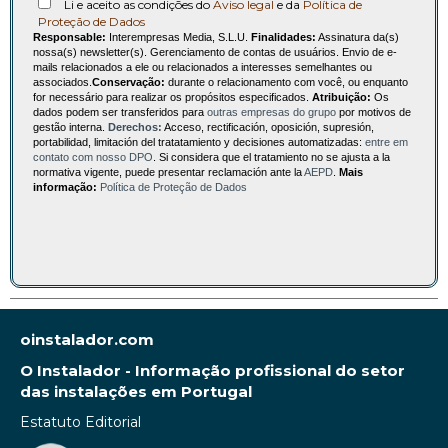
Li e aceito as condições do
Aviso legal
e da
Política de
Proteção de Dados
Responsable:
Interempresas Media, S.L.U.
Finalidades:
Assinatura da(s)
nossa(s) newsletter(s). Gerenciamento de contas de usuários. Envio de e-
mails relacionados a ele ou relacionados a interesses semelhantes ou
associados.
Conservação:
durante o relacionamento com você, ou enquanto
for necessário para realizar os propósitos especificados.
Atribuição:
Os
dados podem ser transferidos para
outras empresas do grupo
por motivos de
gestão interna.
Derechos:
Acceso, rectificación, oposición, supresión,
portabilidad, limitación del tratatamiento y decisiones automatizadas:
entre em
contato com nosso DPO
. Si considera que el tratamiento no se ajusta a la
normativa vigente, puede presentar reclamación ante la
AEPD
.
Mais
informação:
Política de Proteção de Dados
oinstalador.com
O Instalador - Informação profissional do setor
das instalações em Portugal
Estatuto Editorial