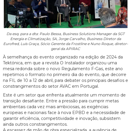
Da esq. para a dta: Paulo Bessa, Business Solutions Manager da SGT
Energia e Climatização, SA, Jorge Carvalho, Business Diretor da
Eurofred, Luís Graça, Sócio Gerente da Frostline e Nuno Roque, diretor-
geral da APIRAC
À semelhança do evento organizado na edição de 2024 da
Tektónica, em que a revista O Instalador organizou uma
mesa redonda sobre o novo Regulamento F-Gas, este ano
repetimos o formato no primeiro dia do evento, que decorre
na FIL de 10 a 12 de abril, para debater os principais desafios e
constrangimentos do setor AVAC em Portugal.
Este é um setor que enfrenta atualmente um momento de
transição desafiante. Entre a pressão para cumprir metas
ambientais cada vez mais ambiciosas, as exigências
europeias e nacionais face à nova EPBD e a necessidade de
garantir eficiência, competitividade e inovação, subsistem
ainda outros constrangimentos.
A escassez de mão de obra especializada, a ausência de