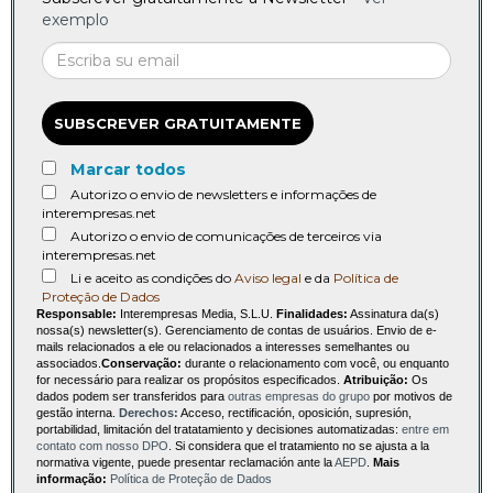
exemplo
SUBSCREVER GRATUITAMENTE
Marcar todos
Autorizo o envio de newsletters e informações de
interempresas.net
Autorizo o envio de comunicações de terceiros via
interempresas.net
Li e aceito as condições do
Aviso legal
e da
Política de
Proteção de Dados
Responsable:
Interempresas Media, S.L.U.
Finalidades:
Assinatura da(s)
nossa(s) newsletter(s). Gerenciamento de contas de usuários. Envio de e-
mails relacionados a ele ou relacionados a interesses semelhantes ou
associados.
Conservação:
durante o relacionamento com você, ou enquanto
for necessário para realizar os propósitos especificados.
Atribuição:
Os
dados podem ser transferidos para
outras empresas do grupo
por motivos de
gestão interna.
Derechos:
Acceso, rectificación, oposición, supresión,
portabilidad, limitación del tratatamiento y decisiones automatizadas:
entre em
contato com nosso DPO
. Si considera que el tratamiento no se ajusta a la
normativa vigente, puede presentar reclamación ante la
AEPD
.
Mais
informação:
Política de Proteção de Dados