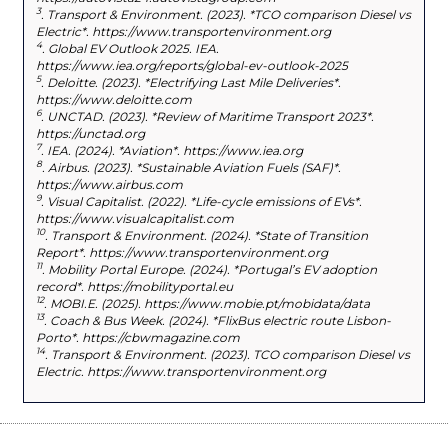
3
. Transport & Environment. (2023). *TCO comparison Diesel vs
Electric*. https://www.transportenvironment.org
4
. Global EV Outlook 2025. IEA.
https://www.iea.org/reports/global-ev-outlook-2025
5
. Deloitte. (2023). *Electrifying Last Mile Deliveries*.
https://www.deloitte.com
6
. UNCTAD. (2023). *Review of Maritime Transport 2023*.
https://unctad.org
7
. IEA. (2024). *Aviation*. https://www.iea.org
8
. Airbus. (2023). *Sustainable Aviation Fuels (SAF)*.
https://www.airbus.com
9
. Visual Capitalist. (2022). *Life-cycle emissions of EVs*.
https://www.visualcapitalist.com
10
. Transport & Environment. (2024). *State of Transition
Report*. https://www.transportenvironment.org
11
. Mobility Portal Europe. (2024). *Portugal’s EV adoption
record*. https://mobilityportal.eu
12
. MOBI.E. (2025). https://www.mobie.pt/mobidata/data
13
. Coach & Bus Week. (2024). *FlixBus electric route Lisbon-
Porto*. https://cbwmagazine.com
14
. Transport & Environment. (2023). TCO comparison Diesel vs
Electric. https://www.transportenvironment.org