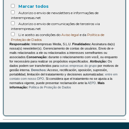
Marcar todos
Autorizo o envio de newsletters e informações de
interempresas.net
Autorizo o envio de comunicações de terceiros via
interempresas.net
Li e aceito as condições do
Aviso legal
e da
Política de
Proteção de Dados
Responsable:
Interempresas Media, S.L.U.
Finalidades:
Assinatura da(s)
nossa(s) newsletter(s). Gerenciamento de contas de usuários. Envio de e-
mails relacionados a ele ou relacionados a interesses semelhantes ou
associados.
Conservação:
durante o relacionamento com você, ou enquanto
for necessário para realizar os propósitos especificados.
Atribuição:
Os
dados podem ser transferidos para
outras empresas do grupo
por motivos de
gestão interna.
Derechos:
Acceso, rectificación, oposición, supresión,
portabilidad, limitación del tratatamiento y decisiones automatizadas:
entre em
contato com nosso DPO
. Si considera que el tratamiento no se ajusta a la
normativa vigente, puede presentar reclamación ante la
AEPD
.
Mais
informação:
Política de Proteção de Dados