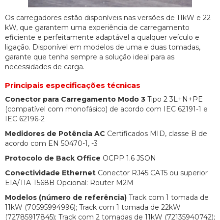
Os carregadores estão disponíveis nas versões de 11kW e 22
kW, que garantem uma experiência de carregamento
eficiente e perfeitamente adaptável a qualquer veículo e
ligação. Disponível em modelos de uma e duas tomadas,
garante que tenha sempre a solução ideal para as
necessidades de carga.
Principais especificações técnicas
Conector para Carregamento Modo 3
Tipo 2 3L+N+PE
(compatível com monofásico) de acordo com IEC 62191-1 e
IEC 62196-2
Medidores de Potência AC
Certificados MID, classe B de
acordo com EN 50470-1, -3
Protocolo de Back Office
OCPP 1.6 JSON
Conectividade Ethernet
Conector RJ45 CAT5 ou superior
EIA/TIA T568B Opcional: Router M2M
Modelos (número de referência)
Track com 1 tomada de
11kW (70595994996); Track com 1 tomada de 22kW
(72785917845); Track com 2 tomadas de 11kW (72135940742);