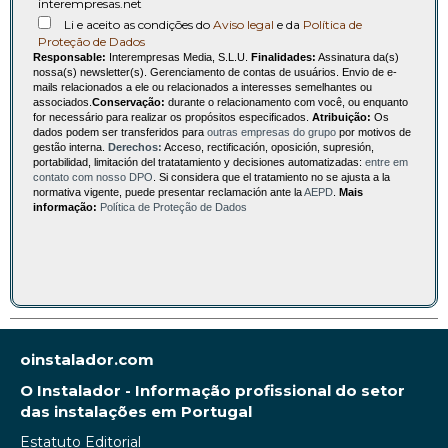
interempresas.net
Li e aceito as condições do
Aviso legal
e da
Política de
Proteção de Dados
Responsable:
Interempresas Media, S.L.U.
Finalidades:
Assinatura da(s)
nossa(s) newsletter(s). Gerenciamento de contas de usuários. Envio de e-
mails relacionados a ele ou relacionados a interesses semelhantes ou
associados.
Conservação:
durante o relacionamento com você, ou enquanto
for necessário para realizar os propósitos especificados.
Atribuição:
Os
dados podem ser transferidos para
outras empresas do grupo
por motivos de
gestão interna.
Derechos:
Acceso, rectificación, oposición, supresión,
portabilidad, limitación del tratatamiento y decisiones automatizadas:
entre em
contato com nosso DPO
. Si considera que el tratamiento no se ajusta a la
normativa vigente, puede presentar reclamación ante la
AEPD
.
Mais
informação:
Política de Proteção de Dados
oinstalador.com
O Instalador - Informação profissional do setor
das instalações em Portugal
Estatuto Editorial