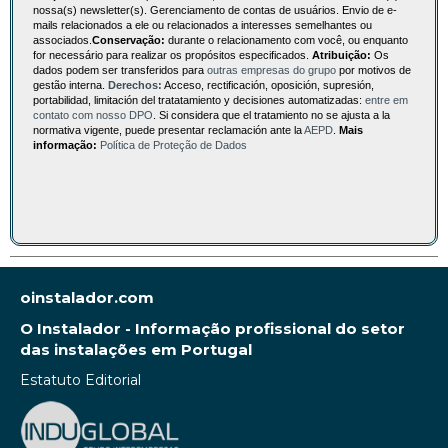
nossa(s) newsletter(s). Gerenciamento de contas de usuários. Envio de e-
mails relacionados a ele ou relacionados a interesses semelhantes ou
associados.
Conservação:
durante o relacionamento com você, ou enquanto
for necessário para realizar os propósitos especificados.
Atribuição:
Os
dados podem ser transferidos para
outras empresas do grupo
por motivos de
gestão interna.
Derechos:
Acceso, rectificación, oposición, supresión,
portabilidad, limitación del tratatamiento y decisiones automatizadas:
entre em
contato com nosso DPO
. Si considera que el tratamiento no se ajusta a la
normativa vigente, puede presentar reclamación ante la
AEPD
.
Mais
informação:
Política de Proteção de Dados
oinstalador.com
O Instalador - Informação profissional do setor
das instalações em Portugal
Estatuto Editorial