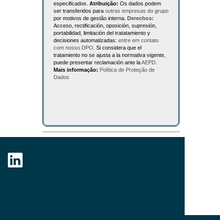
especificados.
Atribuição:
Os dados podem
ser transferidos para
outras empresas do grupo
por motivos de gestão interna.
Derechos:
Acceso, rectificación, oposición, supresión,
portabilidad, limitación del tratatamiento y
decisiones automatizadas:
entre em contato
com nosso DPO
. Si considera que el
tratamiento no se ajusta a la normativa vigente,
puede presentar reclamación ante la
AEPD
.
Mais informação:
Política de Proteção de
Dados