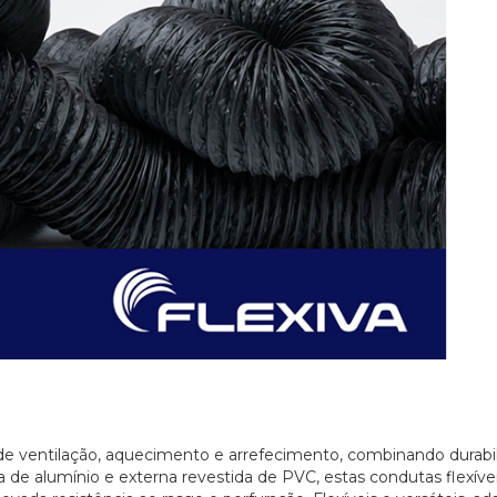
 de ventilação, aquecimento e arrefecimento, combinando durabi
 de alumínio e externa revestida de PVC, estas condutas flexíve