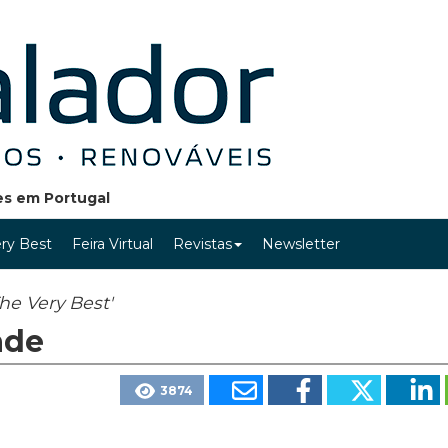
ões em Portugal
ry Best
Feira Virtual
Revistas
Newsletter
he Very Best'
ade
3874