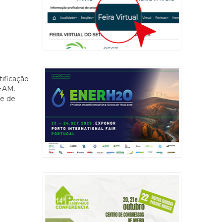
tificação
EEAM.
de de