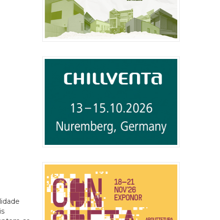
lidade
is