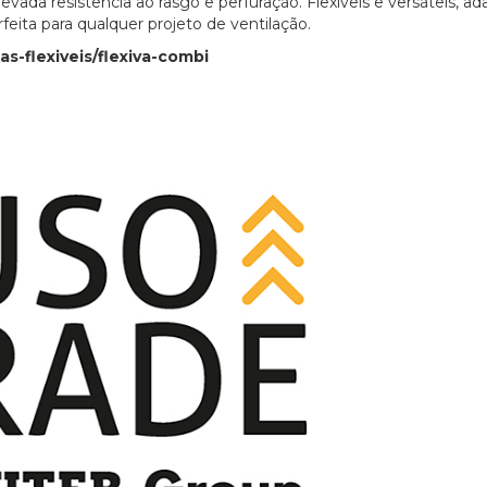
vada resistência ao rasgo e perfuração. Flexíveis e versáteis, a
feita para qualquer projeto de ventilação.
s-flexiveis/flexiva-combi