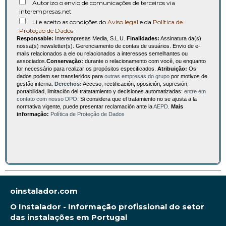
Autorizo o envio de comunicações de terceiros via
interempresas.net
Li e aceito as condições do
Aviso legal
e da
Política de
Proteção de Dados
Responsable:
Interempresas Media, S.L.U.
Finalidades:
Assinatura da(s)
nossa(s) newsletter(s). Gerenciamento de contas de usuários. Envio de e-
mails relacionados a ele ou relacionados a interesses semelhantes ou
associados.
Conservação:
durante o relacionamento com você, ou enquanto
for necessário para realizar os propósitos especificados.
Atribuição:
Os
dados podem ser transferidos para
outras empresas do grupo
por motivos de
gestão interna.
Derechos:
Acceso, rectificación, oposición, supresión,
portabilidad, limitación del tratatamiento y decisiones automatizadas:
entre em
contato com nosso DPO
. Si considera que el tratamiento no se ajusta a la
normativa vigente, puede presentar reclamación ante la
AEPD
.
Mais
informação:
Política de Proteção de Dados
oinstalador.com
O Instalador - Informação profissional do setor
das instalações em Portugal