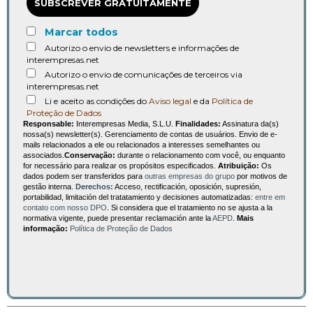
SUBSCREVER GRATUITAMENTE
Marcar todos
Autorizo o envio de newsletters e informações de
interempresas.net
Autorizo o envio de comunicações de terceiros via
interempresas.net
Li e aceito as condições do
Aviso legal
e da
Política de
Proteção de Dados
Responsable:
Interempresas Media, S.L.U.
Finalidades:
Assinatura da(s)
nossa(s) newsletter(s). Gerenciamento de contas de usuários. Envio de e-
mails relacionados a ele ou relacionados a interesses semelhantes ou
associados.
Conservação:
durante o relacionamento com você, ou enquanto
for necessário para realizar os propósitos especificados.
Atribuição:
Os
dados podem ser transferidos para
outras empresas do grupo
por motivos de
gestão interna.
Derechos:
Acceso, rectificación, oposición, supresión,
portabilidad, limitación del tratatamiento y decisiones automatizadas:
entre em
contato com nosso DPO
. Si considera que el tratamiento no se ajusta a la
normativa vigente, puede presentar reclamación ante la
AEPD
.
Mais
informação:
Política de Proteção de Dados