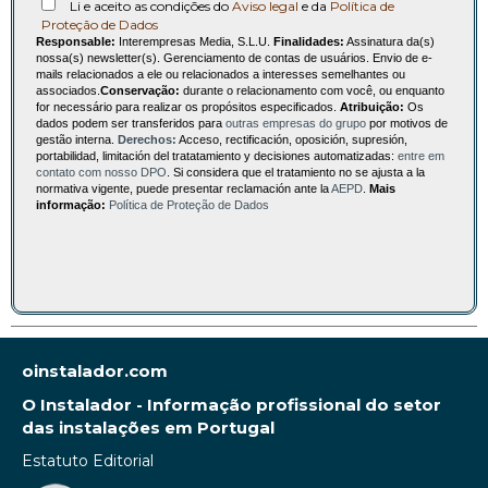
Li e aceito as condições do
Aviso legal
e da
Política de
Proteção de Dados
Responsable:
Interempresas Media, S.L.U.
Finalidades:
Assinatura da(s)
nossa(s) newsletter(s). Gerenciamento de contas de usuários. Envio de e-
mails relacionados a ele ou relacionados a interesses semelhantes ou
associados.
Conservação:
durante o relacionamento com você, ou enquanto
for necessário para realizar os propósitos especificados.
Atribuição:
Os
dados podem ser transferidos para
outras empresas do grupo
por motivos de
gestão interna.
Derechos:
Acceso, rectificación, oposición, supresión,
portabilidad, limitación del tratatamiento y decisiones automatizadas:
entre em
contato com nosso DPO
. Si considera que el tratamiento no se ajusta a la
normativa vigente, puede presentar reclamación ante la
AEPD
.
Mais
informação:
Política de Proteção de Dados
oinstalador.com
O Instalador - Informação profissional do setor
das instalações em Portugal
Estatuto Editorial