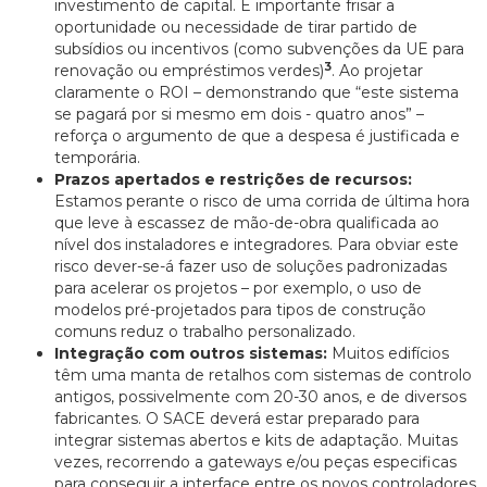
investimento de capital. É importante frisar a
oportunidade ou necessidade de tirar partido de
subsídios ou incentivos (como subvenções da UE para
3
renovação ou empréstimos verdes)
. Ao projetar
claramente o ROI – demonstrando que “este sistema
se pagará por si mesmo em dois - quatro anos” –
reforça o argumento de que a despesa é justificada e
temporária.
Prazos apertados e restrições de recursos:
Estamos perante o risco de uma corrida de última hora
que leve à escassez de mão-de-obra qualificada ao
nível dos instaladores e integradores. Para obviar este
risco dever-se-á fazer uso de soluções padronizadas
para acelerar os projetos – por exemplo, o uso de
modelos pré-projetados para tipos de construção
comuns reduz o trabalho personalizado.
Integração com outros sistemas:
Muitos edifícios
têm uma manta de retalhos com sistemas de controlo
antigos, possivelmente com 20-30 anos, e de diversos
fabricantes. O SACE deverá estar preparado para
integrar sistemas abertos e kits de adaptação. Muitas
vezes, recorrendo a gateways e/ou peças especificas
para conseguir a interface entre os novos controladores