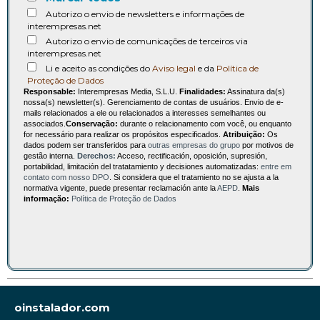
Autorizo o envio de newsletters e informações de
interempresas.net
Autorizo o envio de comunicações de terceiros via
interempresas.net
Li e aceito as condições do
Aviso legal
e da
Política de
Proteção de Dados
Responsable:
Interempresas Media, S.L.U.
Finalidades:
Assinatura da(s)
nossa(s) newsletter(s). Gerenciamento de contas de usuários. Envio de e-
mails relacionados a ele ou relacionados a interesses semelhantes ou
associados.
Conservação:
durante o relacionamento com você, ou enquanto
for necessário para realizar os propósitos especificados.
Atribuição:
Os
dados podem ser transferidos para
outras empresas do grupo
por motivos de
gestão interna.
Derechos:
Acceso, rectificación, oposición, supresión,
portabilidad, limitación del tratatamiento y decisiones automatizadas:
entre em
contato com nosso DPO
. Si considera que el tratamiento no se ajusta a la
normativa vigente, puede presentar reclamación ante la
AEPD
.
Mais
informação:
Política de Proteção de Dados
oinstalador.com