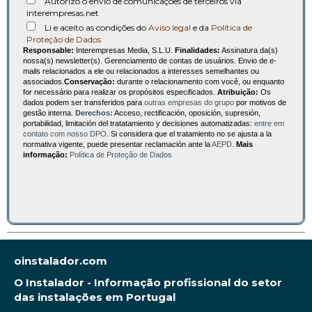
Autorizo o envio de comunicações de terceiros via
interempresas.net
Li e aceito as condições do
Aviso legal
e da
Política de
Proteção de Dados
Responsable:
Interempresas Media, S.L.U.
Finalidades:
Assinatura da(s)
nossa(s) newsletter(s). Gerenciamento de contas de usuários. Envio de e-
mails relacionados a ele ou relacionados a interesses semelhantes ou
associados.
Conservação:
durante o relacionamento com você, ou enquanto
for necessário para realizar os propósitos especificados.
Atribuição:
Os
dados podem ser transferidos para
outras empresas do grupo
por motivos de
gestão interna.
Derechos:
Acceso, rectificación, oposición, supresión,
portabilidad, limitación del tratatamiento y decisiones automatizadas:
entre em
contato com nosso DPO
. Si considera que el tratamiento no se ajusta a la
normativa vigente, puede presentar reclamación ante la
AEPD
.
Mais
informação:
Política de Proteção de Dados
oinstalador.com
O Instalador - Informação profissional do setor
das instalações em Portugal