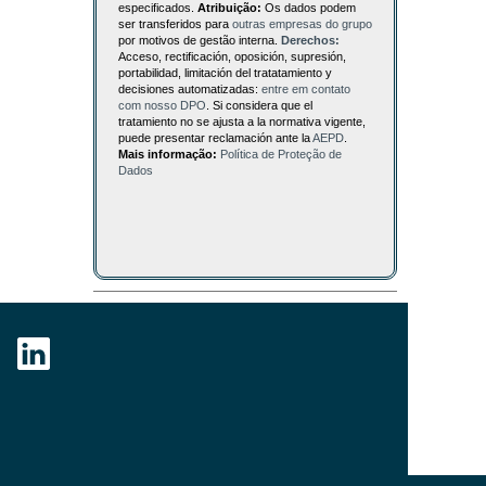
especificados.
Atribuição:
Os dados podem
ser transferidos para
outras empresas do grupo
por motivos de gestão interna.
Derechos:
Acceso, rectificación, oposición, supresión,
portabilidad, limitación del tratatamiento y
decisiones automatizadas:
entre em contato
com nosso DPO
. Si considera que el
tratamiento no se ajusta a la normativa vigente,
puede presentar reclamación ante la
AEPD
.
Mais informação:
Política de Proteção de
Dados