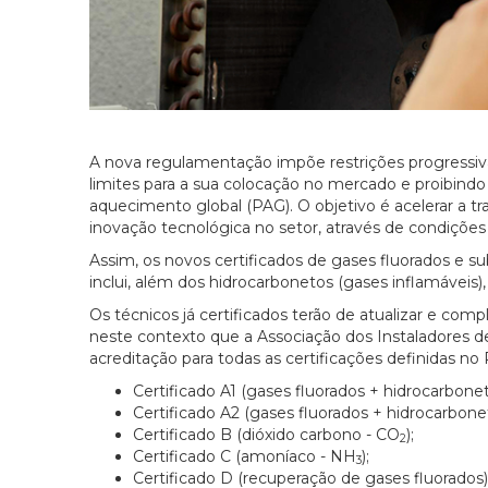
A nova regulamentação impõe restrições progressiva
limites para a sua colocação no mercado e proibindo
aquecimento global (PAG). O objetivo é acelerar a tra
inovação tecnológica no setor, através de condiçõe
Assim, os novos certificados de gases fluorados e s
inclui, além dos hidrocarbonetos (gases inflamáveis
Os técnicos já certificados terão de atualizar e comp
neste contexto que a Associação dos Instaladores d
acreditação para todas as certificações definidas 
Certificado A1 (gases fluorados + hidrocarbonet
Certificado A2 (gases fluorados + hidrocarbone
Certificado B (dióxido carbono - CO
);
2
Certificado C (amoníaco - NH
);
3
Certificado D (recuperação de gases fluorados)