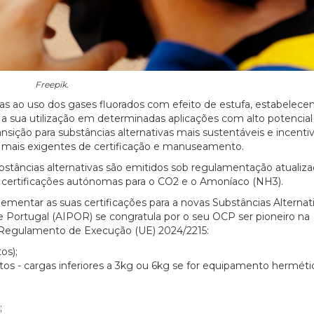
Freepik.
s ao uso dos gases fluorados com efeito de estufa, estabelece
 a sua utilização em determinadas aplicações com alto potencial
nsição para substâncias alternativas mais sustentáveis e incentiv
s mais exigentes de certificação e manuseamento.
ubstâncias alternativas são emitidos sob regulamentação atualiza
), certificações autónomas para o CO2 e o Amoníaco (NH3).
lementar as suas certificações para a novas Substâncias Alternati
e Portugal (AIPOR) se congratula por o seu OCP ser pioneiro na
no Regulamento de Execução (UE) 2024/2215:
os);
tos - cargas inferiores a 3kg ou 6kg se for equipamento hermétic
;