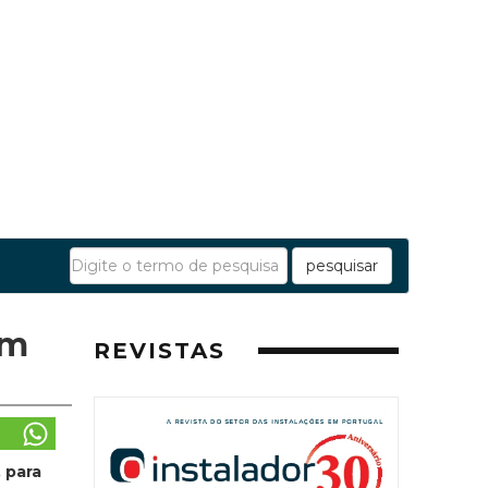
pesquisar
em
REVISTAS
 para