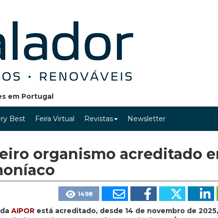
ões em Portugal
ry Best
Feira Virtual
Revistas
Newsletter
eiro organismo acreditado 
moníaco
1498
 da
AIPOR
está acreditado, desde 14 de novembro de 2025,