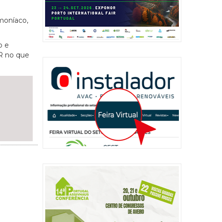
oníaco,
o e
OR no que