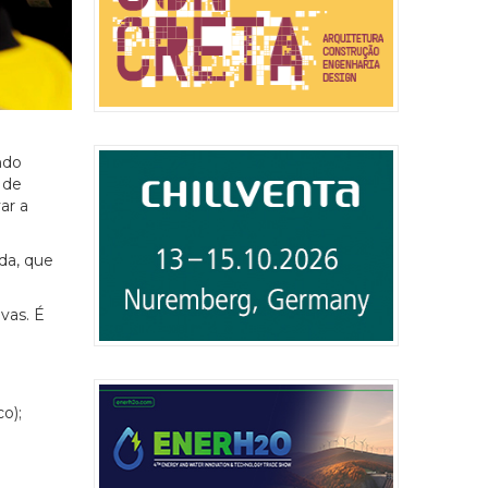
ndo
 de
ar a
da, que
vas. É
o);