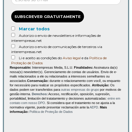
SUBSCREVER GRATUITAMENTE
Marcar todos
Autorizo o envio de newsletters e informações de
interempresas.net
Autorizo o envio de comunicações de terceiros via
interempresas.net
Li e aceito as condições do
Aviso legal
e da
Política de
Proteção de Dados
Responsable:
Interempresas Media, S.L.U.
Finalidades:
Assinatura da(s)
nossa(s) newsletter(s). Gerenciamento de contas de usuários. Envio de e-
mails relacionados a ele ou relacionados a interesses semelhantes ou
associados.
Conservação:
durante o relacionamento com você, ou enquanto
for necessário para realizar os propósitos especificados.
Atribuição:
Os
dados podem ser transferidos para
outras empresas do grupo
por motivos de
gestão interna.
Derechos:
Acceso, rectificación, oposición, supresión,
portabilidad, limitación del tratatamiento y decisiones automatizadas:
entre em
contato com nosso DPO
. Si considera que el tratamiento no se ajusta a la
normativa vigente, puede presentar reclamación ante la
AEPD
.
Mais
informação:
Política de Proteção de Dados