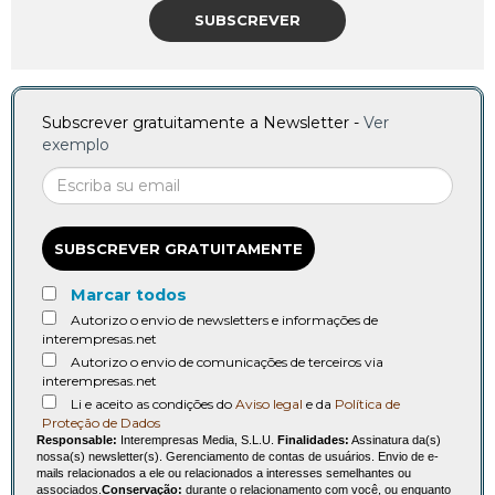
SUBSCREVER
Subscrever gratuitamente a Newsletter -
Ver
exemplo
SUBSCREVER GRATUITAMENTE
Marcar todos
Autorizo o envio de newsletters e informações de
interempresas.net
Autorizo o envio de comunicações de terceiros via
interempresas.net
Li e aceito as condições do
Aviso legal
e da
Política de
Proteção de Dados
Responsable:
Interempresas Media, S.L.U.
Finalidades:
Assinatura da(s)
nossa(s) newsletter(s). Gerenciamento de contas de usuários. Envio de e-
mails relacionados a ele ou relacionados a interesses semelhantes ou
associados.
Conservação:
durante o relacionamento com você, ou enquanto