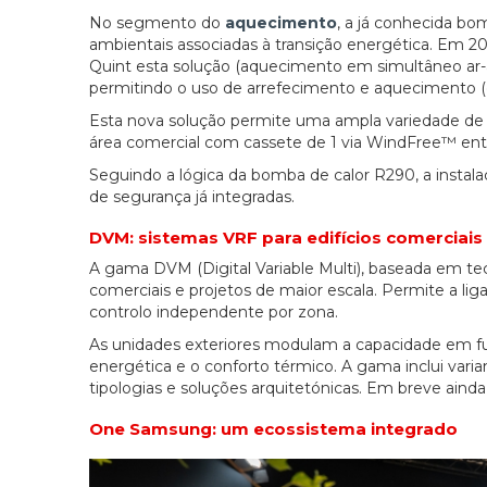
No segmento do
aquecimento
, a já conhecida b
ambientais associadas à transição energética. Em 
Quint esta solução (aquecimento em simultâneo ar-ar
permitindo o uso de arrefecimento e aquecimento (
Esta nova solução permite uma ampla variedade de 
área comercial com cassete de 1 via WindFree™ ent
Seguindo a lógica da bomba de calor R290, a insta
de segurança já integradas.
DVM: sistemas VRF para edifícios comerciais 
A gama DVM (Digital Variable Multi), baseada em t
comerciais e projetos de maior escala. Permite a li
controlo independente por zona.
As unidades exteriores modulam a capacidade em fu
energética e o conforto térmico. A gama inclui va
tipologias e soluções arquitetónicas. Em breve ai
One Samsung: um ecossistema integrado