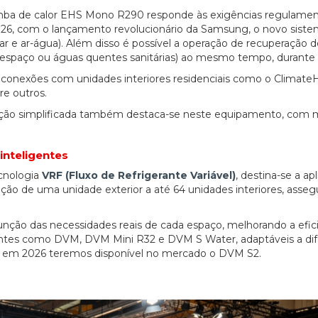
omba de calor EHS Mono R290 responde às exigências regulamen
2026, com o lançamento revolucionário da Samsung, o novo sist
 e ar-água). Além disso é possível a operação de recuperação de
espaço ou águas quentes sanitárias) ao mesmo tempo, durante 
conexões com unidades interiores residenciais como o Climate
re outros.
lação simplificada também destaca-se neste equipamento, com 
inteligentes
ecnologia
VRF (Fluxo de Refrigerante Variável)
, destina-se a ap
gação de uma unidade exterior a até 64 unidades interiores, asse
nção das necessidades reais de cada espaço, melhorando a efic
riantes como DVM, DVM Mini R32 e DVM S Water, adaptáveis a di
nda em 2026 teremos disponível no mercado o DVM S2.