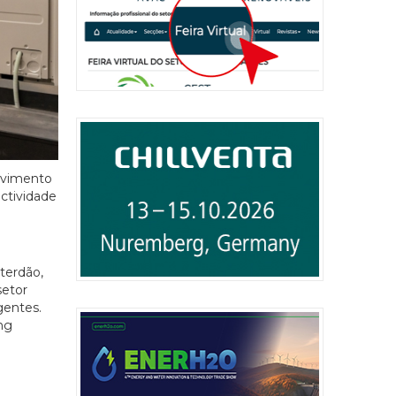
lvimento
ectividade
terdão,
setor
gentes.
ng