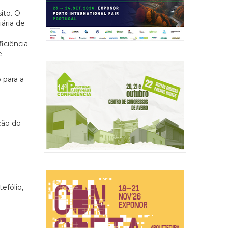
ito. O
ária de
iciência
e
 para a
ção do
efólio,