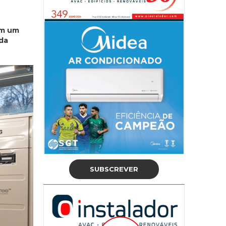
om um
 da
SUBSCREVER