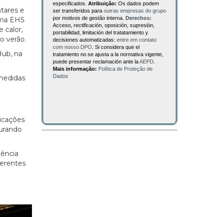
especificados.
Atribuição:
Os dados podem
tares e
ser transferidos para
outras empresas do grupo
por motivos de gestão interna.
Derechos:
ema EHS
Acceso, rectificación, oposición, supresión,
 calor,
portabilidad, limitación del tratatamiento y
o verão.
decisiones automatizadas:
entre em contato
com nosso DPO
. Si considera que el
Hub, na
tratamiento no se ajusta a la normativa vigente,
puede presentar reclamación ante la
AEPD
.
Mais informação:
Política de Proteção de
Dados
medidas
licações
gurando
iência
ferentes