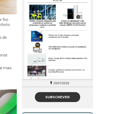
 frio
nforto
s de
ente
al mais
20/07/2026
SUBSCREVER