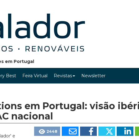
ões em Portugal
ry Best
Feira Virtual
Revistas
Newsletter
ons em Portugal: visão ibér
AC nacional
2448
lador' e