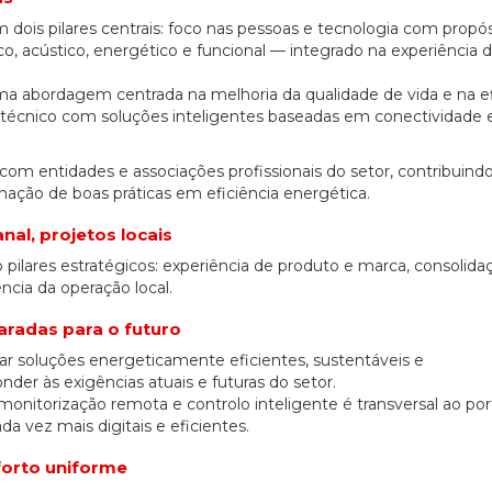
ois pilares centrais: foco nas pessoas e tecnologia com propós
 acústico, energético e funcional — integrado na experiência di
a abordagem centrada na melhoria da qualidade de vida e na ef
écnico com soluções inteligentes baseadas em conectividade 
m entidades e associações profissionais do setor, contribuindo
ação de boas práticas em eficiência energética.
al, projetos locais
 pilares estratégicos: experiência de produto e marca, consolida
ência da operação local.
radas para o futuro
ar soluções energeticamente eficientes, sustentáveis e
er às exigências atuais e futuras do setor.
, monitorização remota e controlo inteligente é transversal ao port
da vez mais digitais e eficientes.
forto uniforme