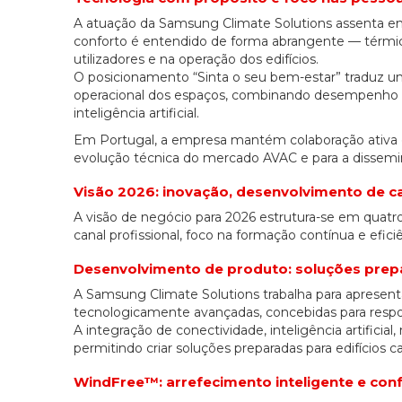
A atuação da Samsung Climate Solutions assenta em d
conforto é entendido de forma abrangente — térmico,
utilizadores e na operação dos edifícios.
O posicionamento “Sinta o seu bem-estar” traduz um
operacional dos espaços, combinando desempenho t
inteligência artificial.
Em Portugal, a empresa mantém colaboração ativa co
evolução técnica do mercado AVAC e para a dissemin
Visão 2026: inovação, desenvolvimento de can
A visão de negócio para 2026 estrutura-se em quatro
canal profissional, foco na formação contínua e efici
Desenvolvimento de produto: soluções prepa
A Samsung Climate Solutions trabalha para apresent
tecnologicamente avançadas, concebidas para respond
A integração de conectividade, inteligência artificial
permitindo criar soluções preparadas para edifícios ca
WindFree™: arrefecimento inteligente e con