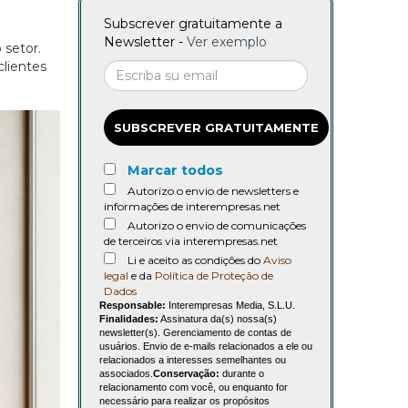
Subscrever gratuitamente a
Newsletter -
Ver exemplo
 setor.
clientes
SUBSCREVER GRATUITAMENTE
Marcar todos
Autorizo o envio de newsletters e
informações de interempresas.net
Autorizo o envio de comunicações
de terceiros via interempresas.net
Li e aceito as condições do
Aviso
legal
e da
Política de Proteção de
Dados
Responsable:
Interempresas Media, S.L.U.
Finalidades:
Assinatura da(s) nossa(s)
newsletter(s). Gerenciamento de contas de
usuários. Envio de e-mails relacionados a ele ou
relacionados a interesses semelhantes ou
associados.
Conservação:
durante o
relacionamento com você, ou enquanto for
necessário para realizar os propósitos