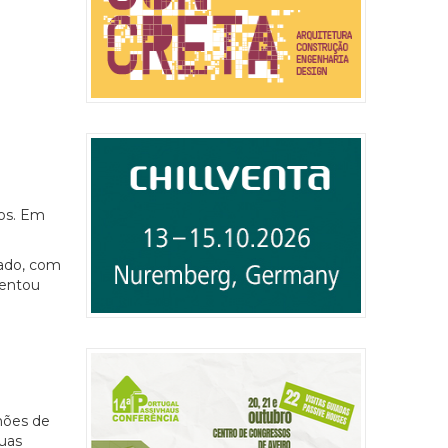
ros. Em
cado, com
rentou
hões de
guas