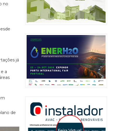
to no
desde
tações já
 e a
áreas
 em
plano de