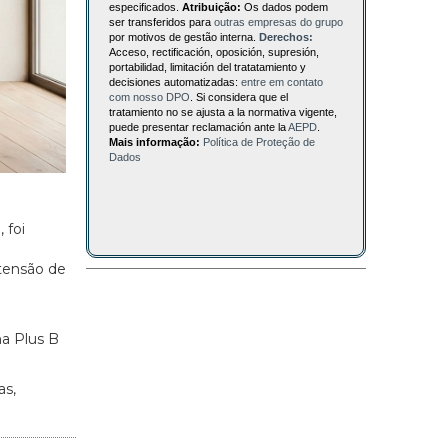
especificados.
Atribuição:
Os dados podem
ser transferidos para
outras empresas do grupo
por motivos de gestão interna.
Derechos:
Acceso, rectificación, oposición, supresión,
portabilidad, limitación del tratatamiento y
decisiones automatizadas:
entre em contato
com nosso DPO
. Si considera que el
tratamiento no se ajusta a la normativa vigente,
puede presentar reclamación ante la
AEPD
.
Mais informação:
Política de Proteção de
Dados
 foi
xtensão de
ma Plus B
as,