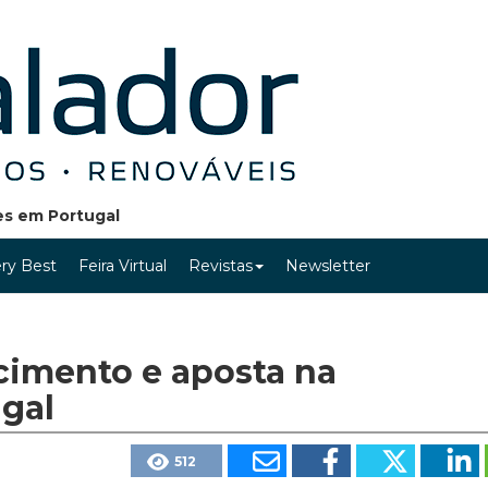
ões em Portugal
ry Best
Feira Virtual
Revistas
Newsletter
cimento e aposta na
gal
512