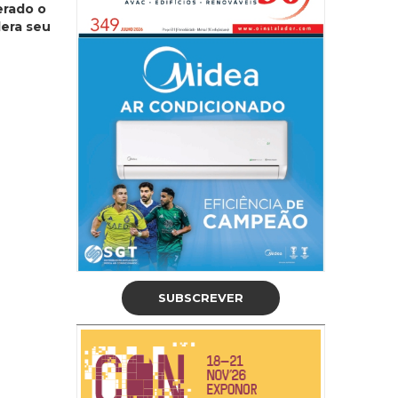
erado o
dera seu
SUBSCREVER