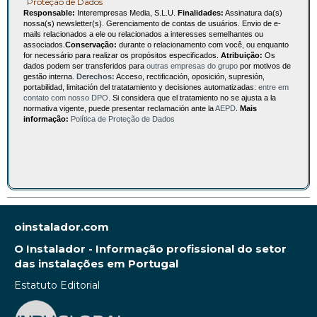
Proteção de Dados
Responsable:
Interempresas Media, S.L.U.
Finalidades:
Assinatura da(s)
nossa(s) newsletter(s). Gerenciamento de contas de usuários. Envio de e-
mails relacionados a ele ou relacionados a interesses semelhantes ou
associados.
Conservação:
durante o relacionamento com você, ou enquanto
for necessário para realizar os propósitos especificados.
Atribuição:
Os
dados podem ser transferidos para
outras empresas do grupo
por motivos de
gestão interna.
Derechos:
Acceso, rectificación, oposición, supresión,
portabilidad, limitación del tratatamiento y decisiones automatizadas:
entre em
contato com nosso DPO
. Si considera que el tratamiento no se ajusta a la
normativa vigente, puede presentar reclamación ante la
AEPD
.
Mais
informação:
Política de Proteção de Dados
oinstalador.com
O Instalador - Informação profissional do setor
das instalações em Portugal
Estatuto Editorial