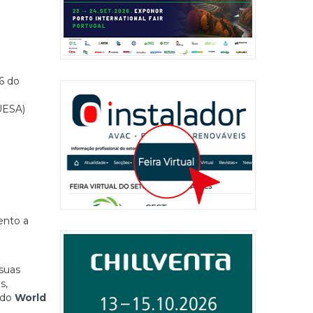
6 do
UESA)
ento a
 suas
s,
 do
World