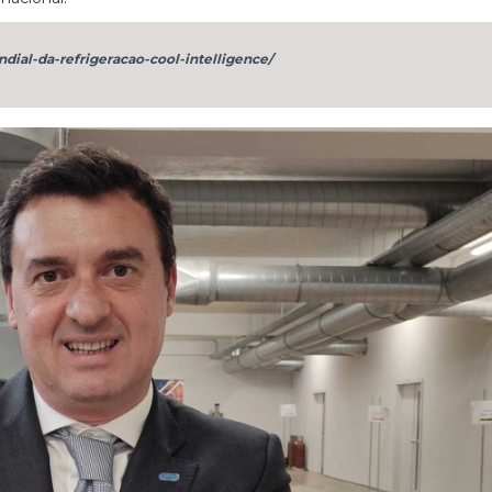
ndial-da-refrigeracao-cool-intelligence/