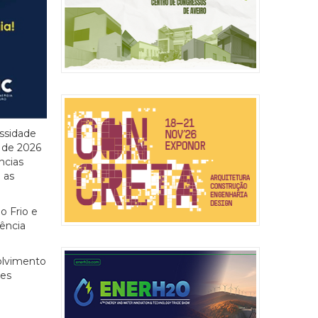
essidade
o de 2026
ncias
 as
o Frio e
ência
olvimento
ões