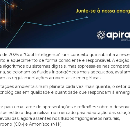
 de 2026 é "Cool Intelligence", um conceito que sublinha a nec
mento e aquecimento de forma consciente e responsável. A ediçã
a a algoritmos ou sistemas digitais, mas expressa-se nas competê
 selecionam os fluidos frigorigéneos mais adequados, avaliam
om as regulamentações ambientais e energéticas.
ações ambientais num planeta cada vez mais quente, o setor d
tecnológicas em qualidade e quantidade que respondam à emerg
tor para uma tarde de apresentações e reflexões sobre o desenv
stas estão a disponibilizar no mercado para adaptação das soluç
oluídas, agora assentes nos fluidos frigorigéneos naturais,
arbono (CO
) e Amoníaco (NH
).
3
2