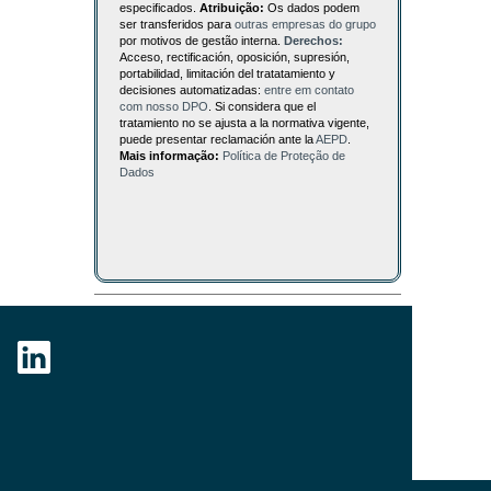
especificados.
Atribuição:
Os dados podem
ser transferidos para
outras empresas do grupo
por motivos de gestão interna.
Derechos:
Acceso, rectificación, oposición, supresión,
portabilidad, limitación del tratatamiento y
decisiones automatizadas:
entre em contato
com nosso DPO
. Si considera que el
tratamiento no se ajusta a la normativa vigente,
puede presentar reclamación ante la
AEPD
.
Mais informação:
Política de Proteção de
Dados