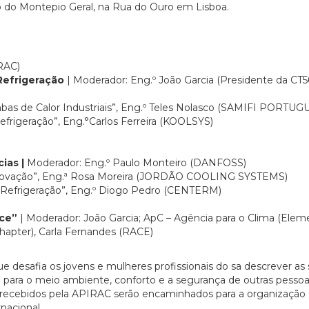
io do Montepio Geral, na Rua do Ouro em Lisboa.
IRAC)
Refrigeração
| Moderador: Eng.º João Garcia (Presidente da CT5
bas de Calor Industriais”, Eng.º Teles Nolasco (SAMIFI PORTUG
efrigeração”, Eng.°Carlos Ferreira (KOOLSYS)
ias |
Moderador: Eng.º Paulo Monteiro (DANFOSS)
à inovação”, Eng.ª Rosa Moreira (JORDÃO COOLING SYSTEMS)
m Refrigeração”, Eng.º Diogo Pedro (CENTERM)
nce”
| Moderador: João Garcia; ApC – Agência para o Clima (Elem
Chapter), Carla Fernandes (RACE)
e desafia os jovens e mulheres profissionais do sa descrever as
 para o meio ambiente, conforto e a segurança de outras pessoa
ecebidos pela APIRAC serão encaminhados para a organização
nacional.