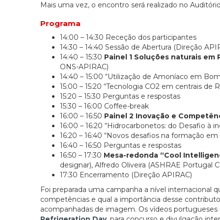
Mais uma vez, o encontro será realizado no Auditór
Programa
14:00 – 14:30 Receção dos participantes
14:30 – 14:40 Sessão de Abertura (Direção AP
14:40 – 15:30
Painel 1 Soluções naturais em 
ONS-APIRAC)
14:40 – 15:00 “Utilização de Amoníaco em Bom
15:00 – 15:20 “Tecnologia CO2 em centrais de R
15:20 – 15:30 Perguntas e respostas
15:30 – 16:00 Coffee-break
16:00 – 16:50
Painel 2 Inovação e Competênc
16:00 – 16:20 “Hidrocarbonetos: do Desafio 
16:20 – 16:40 “Novos desafios na formação e
16:40 – 16:50 Perguntas e respostas
16:50 – 17:30
Mesa-redonda “Cool Intellige
designar), Alfredo Oliveira (ASHRAE Portugal 
17:30 Encerramento (Direção APIRAC)
Foi preparada uma campanha a nível internacional qu
competências e qual a importância desse contributo
acompanhadas de imagem. Os vídeos portugueses r
Refrigeration Day
, para concurso e divulgação inter