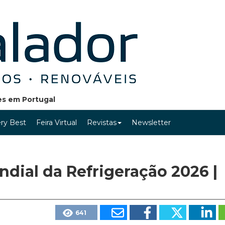
ões em Portugal
ry Best
Feira Virtual
Revistas
Newsletter
dial da Refrigeração 2026 |
641