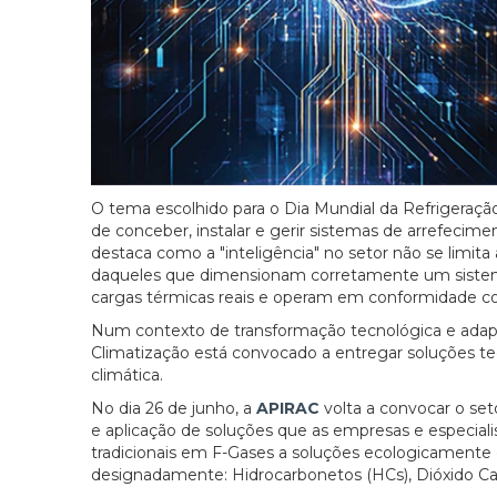
O tema escolhido para o Dia Mundial da Refrigeração
de conceber, instalar e gerir sistemas de arrefeci
destaca como a "inteligência" no setor não se limit
daqueles que dimensionam corretamente um sistema,
cargas térmicas reais e operam em conformidade c
Num contexto de transformação tecnológica e adapt
Climatização está convocado a entregar soluções 
climática.
No dia 26 de junho, a
APIRAC
volta a convocar o se
e aplicação de soluções que as empresas e especiali
tradicionais em F-Gases a soluções ecologicamente ev
designadamente: Hidrocarbonetos (HCs), Dióxido C