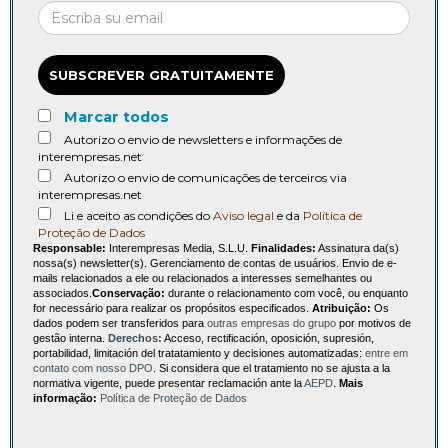
SUBSCREVER GRATUITAMENTE
Marcar todos
Autorizo o envio de newsletters e informações de
interempresas.net
Autorizo o envio de comunicações de terceiros via
interempresas.net
Li e aceito as condições do
Aviso legal
e da
Política de
Proteção de Dados
Responsable:
Interempresas Media, S.L.U.
Finalidades:
Assinatura da(s)
nossa(s) newsletter(s). Gerenciamento de contas de usuários. Envio de e-
mails relacionados a ele ou relacionados a interesses semelhantes ou
associados.
Conservação:
durante o relacionamento com você, ou enquanto
for necessário para realizar os propósitos especificados.
Atribuição:
Os
dados podem ser transferidos para
outras empresas do grupo
por motivos de
gestão interna.
Derechos:
Acceso, rectificación, oposición, supresión,
portabilidad, limitación del tratatamiento y decisiones automatizadas:
entre em
contato com nosso DPO
. Si considera que el tratamiento no se ajusta a la
normativa vigente, puede presentar reclamación ante la
AEPD
.
Mais
informação:
Política de Proteção de Dados