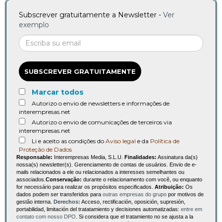
Subscrever gratuitamente a Newsletter -
Ver
exemplo
SUBSCREVER GRATUITAMENTE
Marcar todos
Autorizo o envio de newsletters e informações de
interempresas.net
Autorizo o envio de comunicações de terceiros via
interempresas.net
Li e aceito as condições do
Aviso legal
e da
Política de
Proteção de Dados
Responsable:
Interempresas Media, S.L.U.
Finalidades:
Assinatura da(s)
nossa(s) newsletter(s). Gerenciamento de contas de usuários. Envio de e-
mails relacionados a ele ou relacionados a interesses semelhantes ou
associados.
Conservação:
durante o relacionamento com você, ou enquanto
for necessário para realizar os propósitos especificados.
Atribuição:
Os
dados podem ser transferidos para
outras empresas do grupo
por motivos de
gestão interna.
Derechos:
Acceso, rectificación, oposición, supresión,
portabilidad, limitación del tratatamiento y decisiones automatizadas:
entre em
contato com nosso DPO
. Si considera que el tratamiento no se ajusta a la