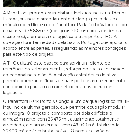
A Panattoni, promotora imobiliária logístico-industrial líder na
Europa, anuncia o arrendamento de longo prazo de um
módulo do edifício sul do Panattoni Park Porto Valongo, com
uma área de 5.885 m² (dos quais 210 m² correspondem a
escritórios), à empresa de logística e transportes THC. A
operação foi intermediada pela Savills Portugal, que apoiou o
acordo entre as partes, assegurando as melhores condições
para este tipo de projeto.
A THC utilizará este espaço para servir um cliente de
referência no setor ambiental, reforçando a sua capacidade
operacional na região. A localização estratégica do ativo
permite otimizar os fluxos de transporte e armazenamento,
contribuindo para uma maior eficiência das operações
logísticas.
O Panattoni Park Porto Valongo é um parque logístico multi-
inquilino de última geração, que permite ocupação modular
ou integral. O projeto é composto por dois edifícios: o
armazém norte, com 26.475 m², atualmente totalmente
arrendado, e o armazém sul, com 49.930 m², totalizando
76.400 m² de área bruta locável. O parque dispõe da