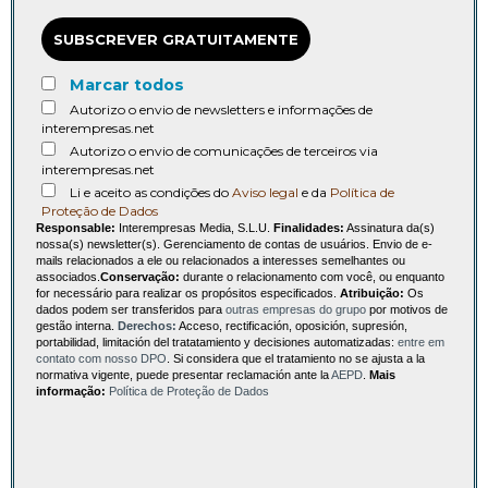
SUBSCREVER GRATUITAMENTE
Marcar todos
Autorizo o envio de newsletters e informações de
interempresas.net
Autorizo o envio de comunicações de terceiros via
interempresas.net
Li e aceito as condições do
Aviso legal
e da
Política de
Proteção de Dados
Responsable:
Interempresas Media, S.L.U.
Finalidades:
Assinatura da(s)
nossa(s) newsletter(s). Gerenciamento de contas de usuários. Envio de e-
mails relacionados a ele ou relacionados a interesses semelhantes ou
associados.
Conservação:
durante o relacionamento com você, ou enquanto
for necessário para realizar os propósitos especificados.
Atribuição:
Os
dados podem ser transferidos para
outras empresas do grupo
por motivos de
gestão interna.
Derechos:
Acceso, rectificación, oposición, supresión,
portabilidad, limitación del tratatamiento y decisiones automatizadas:
entre em
contato com nosso DPO
. Si considera que el tratamiento no se ajusta a la
normativa vigente, puede presentar reclamación ante la
AEPD
.
Mais
informação:
Política de Proteção de Dados