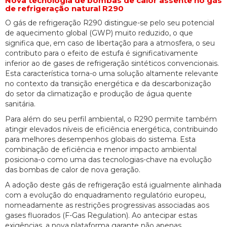
Nova tecnologia de bombas de calor assente no gás
de refrigeração natural R290
O gás de refrigeração R290 distingue-se pelo seu potencial
de aquecimento global (GWP) muito reduzido, o que
significa que, em caso de libertação para a atmosfera, o seu
contributo para o efeito de estufa é significativamente
inferior ao de gases de refrigeração sintéticos convencionais.
Esta característica torna-o uma solução altamente relevante
no contexto da transição energética e da descarbonização
do setor da climatização e produção de água quente
sanitária.
Para além do seu perfil ambiental, o R290 permite também
atingir elevados níveis de eficiência energética, contribuindo
para melhores desempenhos globais do sistema. Esta
combinação de eficiência e menor impacto ambiental
posiciona-o como uma das tecnologias-chave na evolução
das bombas de calor de nova geração.
A adoção deste gás de refrigeração está igualmente alinhada
com a evolução do enquadramento regulatório europeu,
nomeadamente as restrições progressivas associadas aos
gases fluorados (F-Gas Regulation). Ao antecipar estas
exigências, a nova plataforma garante não apenas