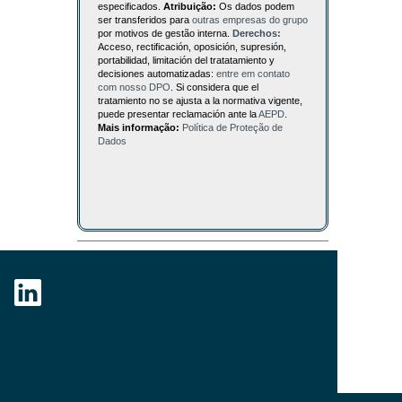
especificados.
Atribuição:
Os dados podem
ser transferidos para
outras empresas do grupo
por motivos de gestão interna.
Derechos:
Acceso, rectificación, oposición, supresión,
portabilidad, limitación del tratatamiento y
decisiones automatizadas:
entre em contato
com nosso DPO
. Si considera que el
tratamiento no se ajusta a la normativa vigente,
puede presentar reclamación ante la
AEPD
.
Mais informação:
Política de Proteção de
Dados