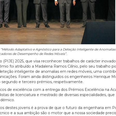
o “Método Adaptativo e Agnóstico para a Deteção Inteligente de Anomalias
icadores de Desempenho de Redes Móveis”.
PIJE) 2025, que visa reconhecer trabalhos de carácter inovado
mio foi atribuído a Madalena Ramos Cilínio, pelo seu trabalho pi
eteção inteligente de anomalias em redes móveis, uma contrib
omunicações. Foram ainda distinguidos os engenheiros Henrique M
 segundo e terceiro prémios, respetivamente.
s de excelência com a entrega dos Prémios Excelência na A
listas de licenciatura e mestrado de diversas especialidades, que
adémico.
cos destes jovens é a prova de que o futuro da engenharia em P
técnico e a sua ambição são o motor que a nossa sociedade precis