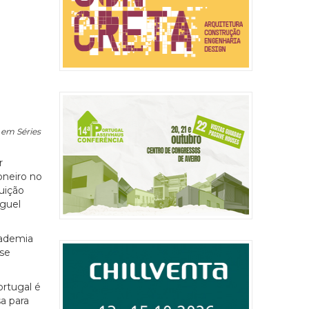
 em Séries
r
oneiro no
uição
iguel
cademia
 se
ortugal é
a para