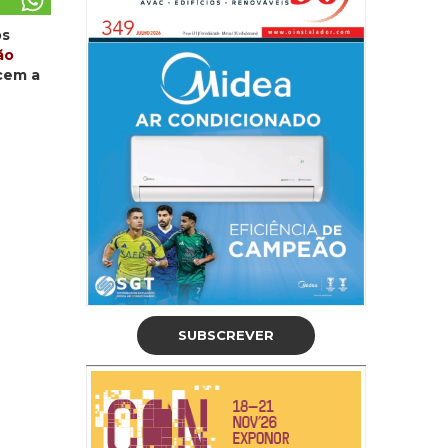
os
ão
cem a
SUBSCREVER