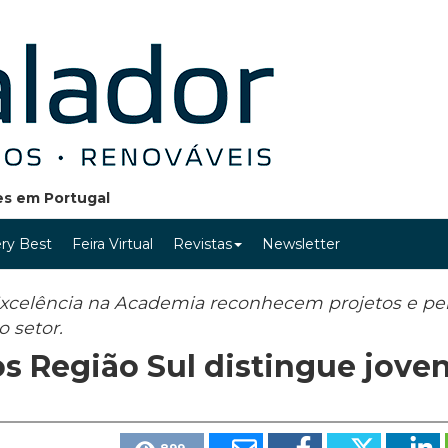
ões em Portugal
ry Best
Feira Virtual
Revistas
Newsletter
xcelência na Academia reconhecem projetos e pe
 setor.
 Região Sul distingue jove