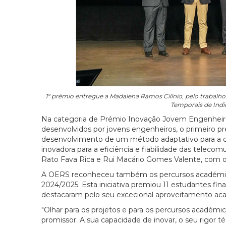
1º prémio entregue a Madalena Ramos Cilínio, pelo trabalh
Temporais de Ind
Na categoria de Prémio Inovação Jovem Engenheiro (
desenvolvidos por jovens engenheiros, o primeiro pré
desenvolvimento de um método adaptativo para a d
inovadora para a eficiência e fiabilidade das telec
Rato Fava Rica e Rui Macário Gomes Valente, com o
A OERS reconheceu também os percursos académico
2024/2025. Esta iniciativa premiou 11 estudantes fina
destacaram pelo seu excecional aproveitamento ac
"Olhar para os projetos e para os percursos académi
promissor. A sua capacidade de inovar, o seu rigor 