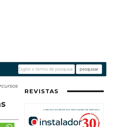
pesquisar
rcursos
REVISTAS
ns