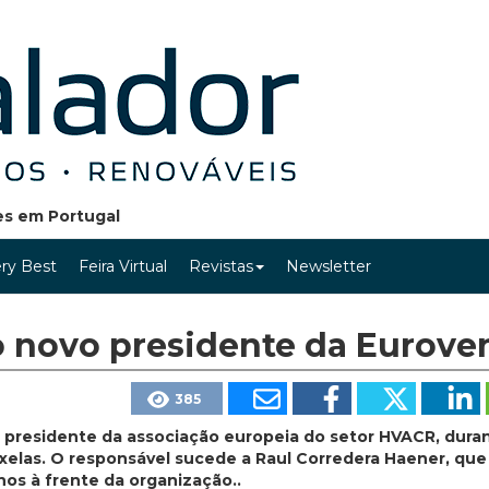
ões em Portugal
ry Best
Feira Virtual
Revistas
Newsletter
o novo presidente da Eurove
385
presidente da associação europeia do setor HVACR, duran
uxelas. O responsável sucede a Raul Corredera Haener, que
os à frente da organização..