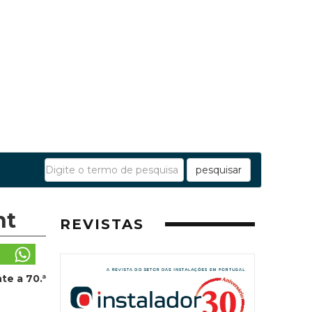
pesquisar
nt
REVISTAS
te a 70.ª