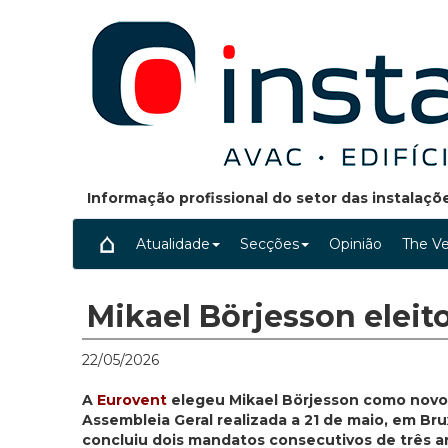
Informação profissional do setor das instalaç
Atualidade
Secções
Opinião
The Ve
Mikael Börjesson eleit
22/05/2026
A
Eurovent
elegeu Mikael Börjesson como novo 
Assembleia Geral realizada a 21 de maio, em Br
concluiu dois mandatos consecutivos de três an