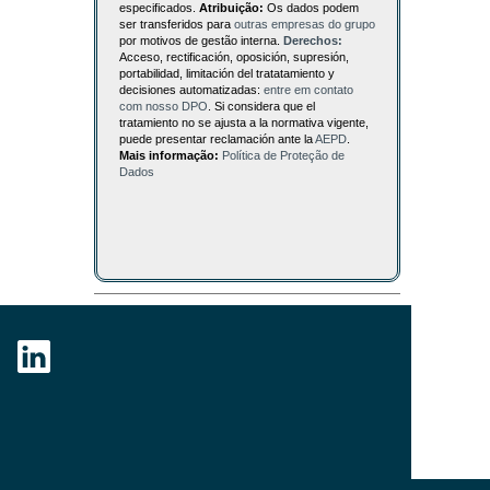
especificados.
Atribuição:
Os dados podem
ser transferidos para
outras empresas do grupo
por motivos de gestão interna.
Derechos:
Acceso, rectificación, oposición, supresión,
portabilidad, limitación del tratatamiento y
decisiones automatizadas:
entre em contato
com nosso DPO
. Si considera que el
tratamiento no se ajusta a la normativa vigente,
puede presentar reclamación ante la
AEPD
.
Mais informação:
Política de Proteção de
Dados