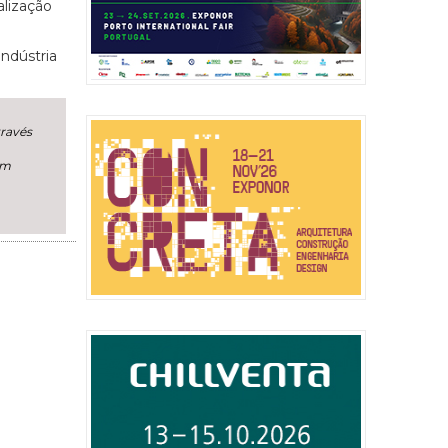
alização
indústria
través
um