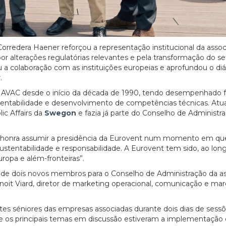
orredera Haener reforçou a representação institucional da asso
r alterações regulatórias relevantes e pela transformação do se
 a colaboração com as instituições europeias e aprofundou o di
.
tor AVAC desde o início da década de 1990, tendo desempenhado 
ustentabilidade e desenvolvimento de competências técnicas. At
ic Affairs da
Swegon
e fazia já parte do Conselho de Administr
ma honra assumir a presidência da Eurovent num momento em qu
sustentabilidade e responsabilidade. A Eurovent tem sido, ao lon
ropa e além-fronteiras”.
 de dois novos membros para o Conselho de Administração da as
enoit Viard, diretor de marketing operacional, comunicação e mar
tes séniores das empresas associadas durante dois dias de sess
tre os principais temas em discussão estiveram a implementação