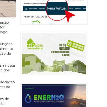
ciação
tor
álogo
funções
ualmente
ação da
e a nossa
go dos
sociação:
cas da
ões de
 das