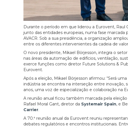
Durante o período em que liderou a Eurovent, Raul C
junto das entidades europeias, numa fase marcada po
AVACR. Sob a sua presidência, a organização ampliou
entre os diferentes intervenientes da cadeia de valor
O novo presidente, Mikael Börjesson, integra o se
nas áreas da automação de edifícios, ventilação, s
exerce funções como diretor Future Solutions & Publ
Eurovent.
Após a eleição, Mikael Börjesson afirmou: “Será u
indústria se encontra na interseção entre inovação, 
anos, uma voz de especialização e colaboração na Eu
A reunião anual ficou também marcada pela eleição
Rafael Moral Gant, diretor da
Systemair Spain
, e B
Carrier
.
A 70.ª reunião anual da Eurovent reuniu representan
debates regulatórios e encontros institucionais. En