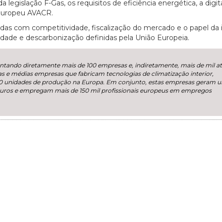
 da legislação F-Gas, os requisitos de eficiência energética, a digit
 europeu AVACR.
adas com competitividade, fiscalização do mercado e o papel da 
idade e descarbonização definidas pela União Europeia.
entando diretamente mais de 100 empresas e, indiretamente, mais de mil a
as e médias empresas que fabricam tecnologias de climatização interior,
 350 unidades de produção na Europa. Em conjunto, estas empresas geram 
 euros e empregam mais de 150 mil profissionais europeus em empregos