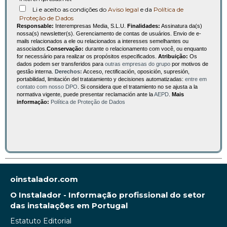
Li e aceito as condições do
Aviso legal
e da
Política de
Proteção de Dados
Responsable:
Interempresas Media, S.L.U.
Finalidades:
Assinatura da(s)
nossa(s) newsletter(s). Gerenciamento de contas de usuários. Envio de e-
mails relacionados a ele ou relacionados a interesses semelhantes ou
associados.
Conservação:
durante o relacionamento com você, ou enquanto
for necessário para realizar os propósitos especificados.
Atribuição:
Os
dados podem ser transferidos para
outras empresas do grupo
por motivos de
gestão interna.
Derechos:
Acceso, rectificación, oposición, supresión,
portabilidad, limitación del tratatamiento y decisiones automatizadas:
entre em
contato com nosso DPO
. Si considera que el tratamiento no se ajusta a la
normativa vigente, puede presentar reclamación ante la
AEPD
.
Mais
informação:
Política de Proteção de Dados
oinstalador.com
O Instalador - Informação profissional do setor
das instalações em Portugal
Estatuto Editorial