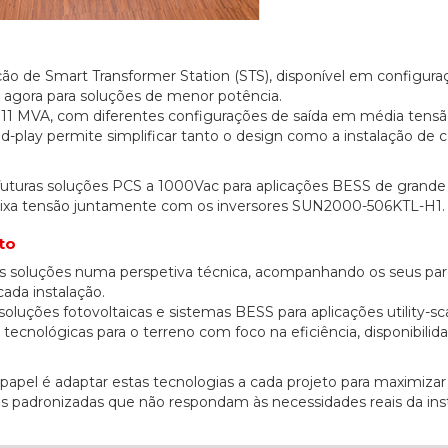
o de Smart Transformer Station (STS), disponível em configura
 agora para soluções de menor potência.
1 MVA, com diferentes configurações de saída em média tensão 
d-play permite simplificar tanto o design como a instalação de c
futuras soluções PCS a 1000Vac para aplicações BESS de grande
 baixa tensão juntamente com os inversores SUN2000-506KTL-H1.
to
as soluções numa perspetiva técnica, acompanhando os seus par
ada instalação.
luções fotovoltaicas e sistemas BESS para aplicações utility-sca
20/07/2026
27/07/2026
s tecnológicas para o terreno com foco na eficiência, disponibilid
 papel é adaptar estas tecnologias a cada projeto para maximizar
s padronizadas que não respondam às necessidades reais da inst