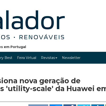
ões em Portugal
ry Best
Feira Virtual
Revistas
Newsletter
siona nova geração de
s 'utility-scale' da Huawei e