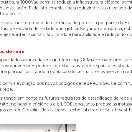
uitetura 1000Vac permite reduzir a infraestrutura elétrica, otimi
instalação. Tudo isto contribui para reduzir o custo nivelado d
lity-scale.
senvolvimento próprio de eletrónica de potência por parte da Hu
itetura de elevada densidade energética. Segundo a empresa, est
jetos internacionais, facilitando a bancabilidade e reduzindo os
.
os de rede
apacidades avançadas de grid-forming (GFM) em inversores string
s novos inversores podem contribuir ativamente para a estabilida
requência, facilitando a operação de centrais renováveis em red
do com a evolução dos novos códigos de rede europeus e com fu
e rede.
das tendo em conta os futuros requisitos de estabilidade da rede 
mite melhorar a eficiência e o LCOE, enquanto prepara as instala
s de rede”, explica Jesús Heras, technical director Southwest 