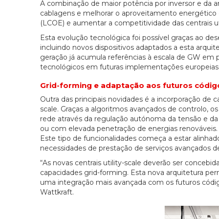
A combinação de maior potência por inversor e da arq
cablagens e melhorar o aproveitamento energético da 
(LCOE) e aumentar a competitividade das centrais uti
Esta evolução tecnológica foi possível graças ao de
incluindo novos dispositivos adaptados a esta arqu
geração já acumula referências à escala de GW em pro
tecnológicos em futuras implementações europeias
Grid-forming e adaptação aos futuros códig
Outra das principais novidades é a incorporação de c
scale. Graças a algoritmos avançados de controlo, o
rede através da regulação autónoma da tensão e da f
ou com elevada penetração de energias renováveis.
Este tipo de funcionalidades começa a estar alinha
necessidades de prestação de serviços avançados d
“As novas centrais utility-scale deverão ser concebi
capacidades grid-forming. Esta nova arquitetura per
uma integração mais avançada com os futuros código
Wattkraft.