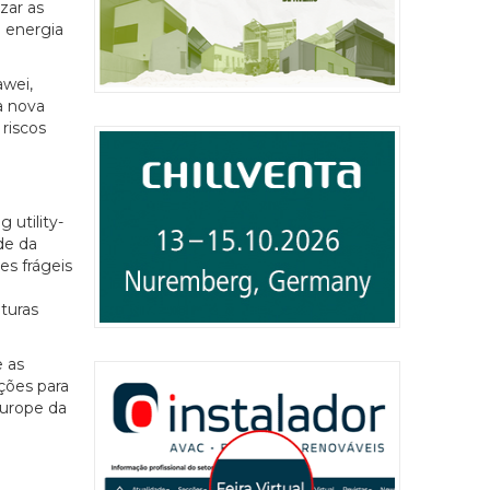
zar as
a energia
awei,
a nova
 riscos
 utility-
de da
es frágeis
turas
e as
ções para
Europe da