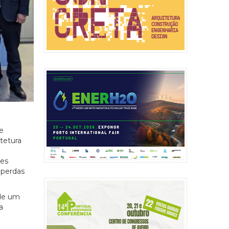
e
tetura
ões
 perdas
 de um
a