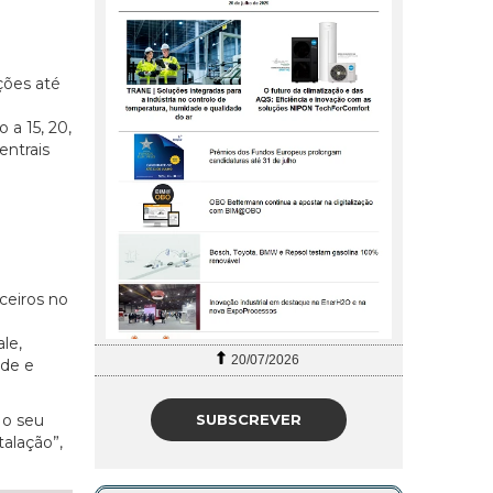
ções até
a 15, 20,
entrais
ceiros no
le,
20/07/2026
ade e
SUBSCREVER
 o seu
alação”,