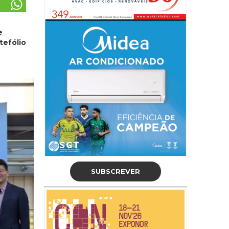
e
tefólio
SUBSCREVER