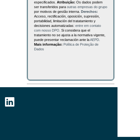
especificados.
Atribuição:
Os dados podem
ser transferidos para
outras empresas do grupo
por motivos de gestão interna.
Derechos:
Acceso, rectificación, oposición, supresión,
portabilidad, limitación del tratatamiento y
decisiones automatizadas:
entre em contato
com nosso DPO
. Si considera que el
tratamiento no se ajusta a la normativa vigente,
puede presentar reclamación ante la
AEPD
.
Mais informação:
Política de Proteção de
Dados