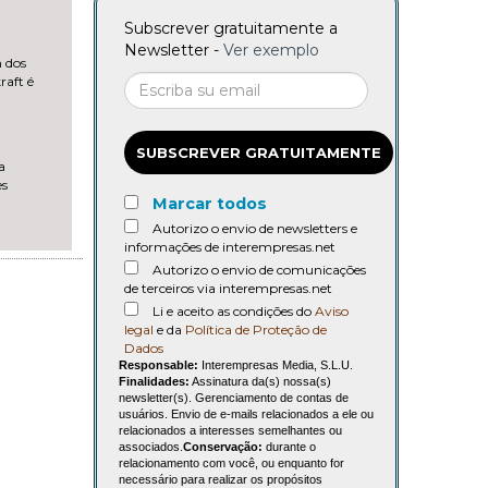
Subscrever gratuitamente a
Newsletter -
Ver exemplo
 dos
raft é
SUBSCREVER GRATUITAMENTE
a
es
Marcar todos
Autorizo o envio de newsletters e
informações de interempresas.net
Autorizo o envio de comunicações
de terceiros via interempresas.net
Li e aceito as condições do
Aviso
legal
e da
Política de Proteção de
Dados
Responsable:
Interempresas Media, S.L.U.
Finalidades:
Assinatura da(s) nossa(s)
newsletter(s). Gerenciamento de contas de
usuários. Envio de e-mails relacionados a ele ou
relacionados a interesses semelhantes ou
associados.
Conservação:
durante o
relacionamento com você, ou enquanto for
necessário para realizar os propósitos