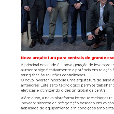
Nova arquitetura para centrais de grande es
A principal novidade é a nova geração de inversore
aumenta significativamente a potência em relação à
string face às soluções centralizadas.
O novo inversor incorpora uma arquitetura de saíd
anteriores. Este salto tecnológico permite trabalha
elétricas e otimizando o design global da central.
Além disso, a nova plataforma introduz melhorias r
inovador sistema de refrigeração baseado em evapora
fiabilidade do equipamento em condições ambientai