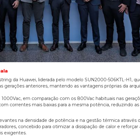
cala
s string da Huawei, liderada pelo modelo SUN2000-506KTL-H1, qu
s gerações anteriores, mantendo as vantagens próprias da arqui
a a 1000Vac, em comparação com os 800Vac habituais nas geraç
r com correntes mais baixas para a mesma potência, reduzindo as
elevantes na densidade de potência e na gestão térmica através
dores, concebido para otimizar a dissipação de calor e reforçar 
s exigentes.