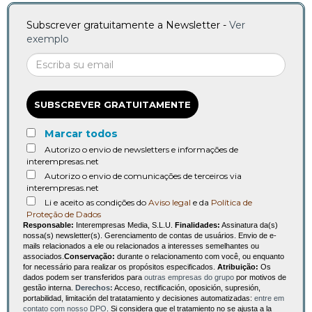
Subscrever gratuitamente a Newsletter -
Ver
exemplo
SUBSCREVER GRATUITAMENTE
Marcar todos
Autorizo o envio de newsletters e informações de
interempresas.net
Autorizo o envio de comunicações de terceiros via
interempresas.net
Li e aceito as condições do
Aviso legal
e da
Política de
Proteção de Dados
Responsable:
Interempresas Media, S.L.U.
Finalidades:
Assinatura da(s)
nossa(s) newsletter(s). Gerenciamento de contas de usuários. Envio de e-
mails relacionados a ele ou relacionados a interesses semelhantes ou
associados.
Conservação:
durante o relacionamento com você, ou enquanto
for necessário para realizar os propósitos especificados.
Atribuição:
Os
dados podem ser transferidos para
outras empresas do grupo
por motivos de
gestão interna.
Derechos:
Acceso, rectificación, oposición, supresión,
portabilidad, limitación del tratatamiento y decisiones automatizadas:
entre em
contato com nosso DPO
. Si considera que el tratamiento no se ajusta a la