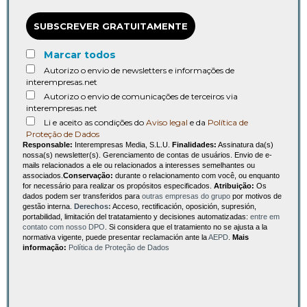
SUBSCREVER GRATUITAMENTE
Marcar todos
Autorizo o envio de newsletters e informações de
interempresas.net
Autorizo o envio de comunicações de terceiros via
interempresas.net
Li e aceito as condições do
Aviso legal
e da
Política de
Proteção de Dados
Responsable:
Interempresas Media, S.L.U.
Finalidades:
Assinatura da(s)
nossa(s) newsletter(s). Gerenciamento de contas de usuários. Envio de e-
mails relacionados a ele ou relacionados a interesses semelhantes ou
associados.
Conservação:
durante o relacionamento com você, ou enquanto
for necessário para realizar os propósitos especificados.
Atribuição:
Os
dados podem ser transferidos para
outras empresas do grupo
por motivos de
gestão interna.
Derechos:
Acceso, rectificación, oposición, supresión,
portabilidad, limitación del tratatamiento y decisiones automatizadas:
entre em
contato com nosso DPO
. Si considera que el tratamiento no se ajusta a la
normativa vigente, puede presentar reclamación ante la
AEPD
.
Mais
informação:
Política de Proteção de Dados