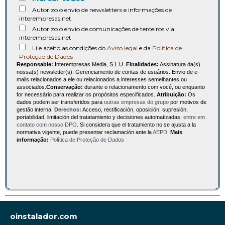
Autorizo o envio de newsletters e informações de
interempresas.net
Autorizo o envio de comunicações de terceiros via
interempresas.net
Li e aceito as condições do
Aviso legal
e da
Política de
Proteção de Dados
Responsable:
Interempresas Media, S.L.U.
Finalidades:
Assinatura da(s)
nossa(s) newsletter(s). Gerenciamento de contas de usuários. Envio de e-
mails relacionados a ele ou relacionados a interesses semelhantes ou
associados.
Conservação:
durante o relacionamento com você, ou enquanto
for necessário para realizar os propósitos especificados.
Atribuição:
Os
dados podem ser transferidos para
outras empresas do grupo
por motivos de
gestão interna.
Derechos:
Acceso, rectificación, oposición, supresión,
portabilidad, limitación del tratatamiento y decisiones automatizadas:
entre em
contato com nosso DPO
. Si considera que el tratamiento no se ajusta a la
normativa vigente, puede presentar reclamación ante la
AEPD
.
Mais
informação:
Política de Proteção de Dados
oinstalador.com