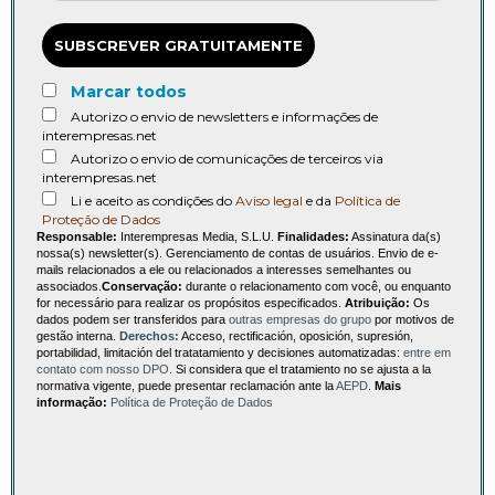
SUBSCREVER GRATUITAMENTE
Marcar todos
Autorizo o envio de newsletters e informações de
interempresas.net
Autorizo o envio de comunicações de terceiros via
interempresas.net
Li e aceito as condições do
Aviso legal
e da
Política de
Proteção de Dados
Responsable:
Interempresas Media, S.L.U.
Finalidades:
Assinatura da(s)
nossa(s) newsletter(s). Gerenciamento de contas de usuários. Envio de e-
mails relacionados a ele ou relacionados a interesses semelhantes ou
associados.
Conservação:
durante o relacionamento com você, ou enquanto
for necessário para realizar os propósitos especificados.
Atribuição:
Os
dados podem ser transferidos para
outras empresas do grupo
por motivos de
gestão interna.
Derechos:
Acceso, rectificación, oposición, supresión,
portabilidad, limitación del tratatamiento y decisiones automatizadas:
entre em
contato com nosso DPO
. Si considera que el tratamiento no se ajusta a la
normativa vigente, puede presentar reclamación ante la
AEPD
.
Mais
informação:
Política de Proteção de Dados