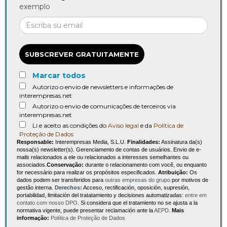
exemplo
SUBSCREVER GRATUITAMENTE
Marcar todos
Autorizo o envio de newsletters e informações de
interempresas.net
Autorizo o envio de comunicações de terceiros via
interempresas.net
Li e aceito as condições do
Aviso legal
e da
Política de
Proteção de Dados
Responsable:
Interempresas Media, S.L.U.
Finalidades:
Assinatura da(s)
nossa(s) newsletter(s). Gerenciamento de contas de usuários. Envio de e-
mails relacionados a ele ou relacionados a interesses semelhantes ou
associados.
Conservação:
durante o relacionamento com você, ou enquanto
for necessário para realizar os propósitos especificados.
Atribuição:
Os
dados podem ser transferidos para
outras empresas do grupo
por motivos de
gestão interna.
Derechos:
Acceso, rectificación, oposición, supresión,
portabilidad, limitación del tratatamiento y decisiones automatizadas:
entre em
contato com nosso DPO
. Si considera que el tratamiento no se ajusta a la
normativa vigente, puede presentar reclamación ante la
AEPD
.
Mais
informação:
Política de Proteção de Dados