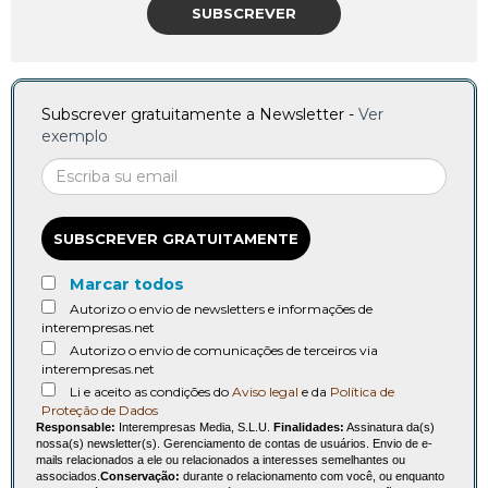
SUBSCREVER
Subscrever gratuitamente a Newsletter -
Ver
exemplo
SUBSCREVER GRATUITAMENTE
Marcar todos
Autorizo o envio de newsletters e informações de
interempresas.net
Autorizo o envio de comunicações de terceiros via
interempresas.net
Li e aceito as condições do
Aviso legal
e da
Política de
Proteção de Dados
Responsable:
Interempresas Media, S.L.U.
Finalidades:
Assinatura da(s)
nossa(s) newsletter(s). Gerenciamento de contas de usuários. Envio de e-
mails relacionados a ele ou relacionados a interesses semelhantes ou
associados.
Conservação:
durante o relacionamento com você, ou enquanto