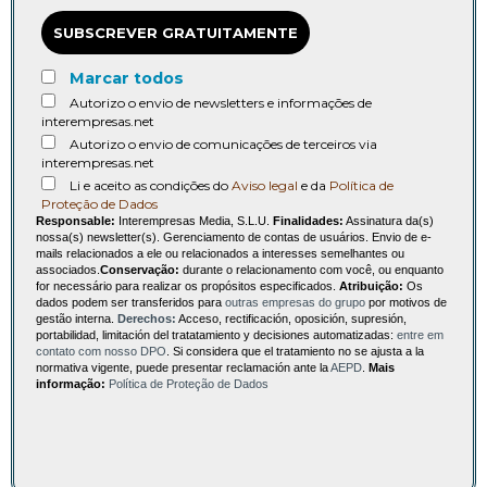
SUBSCREVER GRATUITAMENTE
Marcar todos
Autorizo o envio de newsletters e informações de
interempresas.net
Autorizo o envio de comunicações de terceiros via
interempresas.net
Li e aceito as condições do
Aviso legal
e da
Política de
Proteção de Dados
Responsable:
Interempresas Media, S.L.U.
Finalidades:
Assinatura da(s)
nossa(s) newsletter(s). Gerenciamento de contas de usuários. Envio de e-
mails relacionados a ele ou relacionados a interesses semelhantes ou
associados.
Conservação:
durante o relacionamento com você, ou enquanto
for necessário para realizar os propósitos especificados.
Atribuição:
Os
dados podem ser transferidos para
outras empresas do grupo
por motivos de
gestão interna.
Derechos:
Acceso, rectificación, oposición, supresión,
portabilidad, limitación del tratatamiento y decisiones automatizadas:
entre em
contato com nosso DPO
. Si considera que el tratamiento no se ajusta a la
normativa vigente, puede presentar reclamación ante la
AEPD
.
Mais
informação:
Política de Proteção de Dados