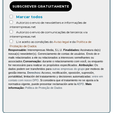
SUBSCREVER GRATUITAMENTE
Marcar todos
Autorizo o envio de newsletters e informações de
interempresas.net
Autorizo o envio de comunicações de terceiros via
interempresas.net
Li e aceito as condições do
Aviso legal
e da
Política de
Proteção de Dados
Responsable:
Interempresas Media, S.L.U.
Finalidades:
Assinatura da(s)
nossa(s) newsletter(s). Gerenciamento de contas de usuários. Envio de e-
mails relacionados a ele ou relacionados a interesses semelhantes ou
associados.
Conservação:
durante o relacionamento com você, ou enquanto
for necessário para realizar os propósitos especificados.
Atribuição:
Os
dados podem ser transferidos para
outras empresas do grupo
por motivos de
gestão interna.
Derechos:
Acceso, rectificación, oposición, supresión,
portabilidad, limitación del tratatamiento y decisiones automatizadas:
entre em
contato com nosso DPO
. Si considera que el tratamiento no se ajusta a la
normativa vigente, puede presentar reclamación ante la
AEPD
.
Mais
informação:
Política de Proteção de Dados