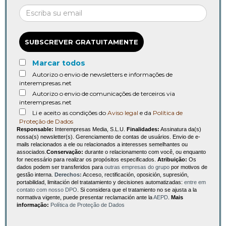
SUBSCREVER GRATUITAMENTE
Marcar todos
Autorizo o envio de newsletters e informações de
interempresas.net
Autorizo o envio de comunicações de terceiros via
interempresas.net
Li e aceito as condições do
Aviso legal
e da
Política de
Proteção de Dados
Responsable:
Interempresas Media, S.L.U.
Finalidades:
Assinatura da(s)
nossa(s) newsletter(s). Gerenciamento de contas de usuários. Envio de e-
mails relacionados a ele ou relacionados a interesses semelhantes ou
associados.
Conservação:
durante o relacionamento com você, ou enquanto
for necessário para realizar os propósitos especificados.
Atribuição:
Os
dados podem ser transferidos para
outras empresas do grupo
por motivos de
gestão interna.
Derechos:
Acceso, rectificación, oposición, supresión,
portabilidad, limitación del tratatamiento y decisiones automatizadas:
entre em
contato com nosso DPO
. Si considera que el tratamiento no se ajusta a la
normativa vigente, puede presentar reclamación ante la
AEPD
.
Mais
informação:
Política de Proteção de Dados