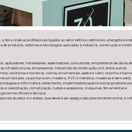
a
, a feira onde os profissionais ligados ao setor elétrico, eletrónico, energético e d
e produtos, sistemas e tecnologias aplicadas à indústria, construção e mobil
os; aplicadores; instaladores; assentadores; consultores; empreiteiros de obras d
s infraestruturas; empresários; industriais da construção civil, entre outros
os, sanitários e torneiras; rochas ornamentais, pedra e vidro; cozinha e banh
ndustrializada; carpintaria em madeira, PVC e metálica; madeiras e derivados;
 tecnologias e informática; isolamento, impermeabilização e outros produtos pa
ção e reabilitação; climatização, tubos e acessórios; máquinas, ferramentas e
anismos oficiais e serviços
ssionais do setor e o acesso, que deverá ser assegurado previamente online, é vá