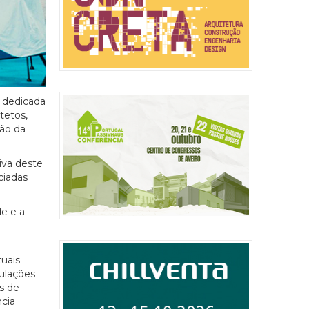
R dedicada
tetos,
ão da
iva deste
ciadas
e e a
uais
mulações
s de
cia