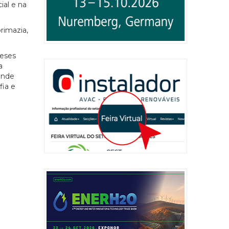
ial e na
rimazia,
ueses
a
rande
fia e