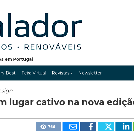
ões em Portugal
ry Best
Feira Virtual
Revistas
Newsletter
esign
m lugar cativo na nova ediçã
766