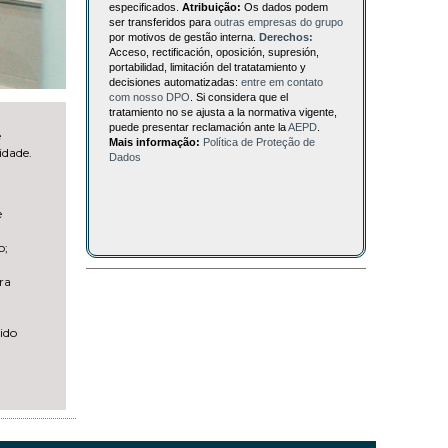
especificados.
Atribuição:
Os dados podem
ser transferidos para
outras empresas do grupo
por motivos de gestão interna.
Derechos:
Acceso, rectificación, oposición, supresión,
portabilidad, limitación del tratatamiento y
decisiones automatizadas:
entre em contato
com nosso DPO
. Si considera que el
tratamiento no se ajusta a la normativa vigente,
puede presentar reclamación ante la
AEPD
.
e
Mais informação:
Política de Proteção de
idade.
Dados
e
o;
ra
lido