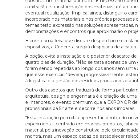
substituir um material por outro. É necessário consi
a extração e transformação dos materiais até ao t
eventual reutilização. Implica, ainda, distinguir o 
incorporado nos materiais e nos próprios processos 
temas terão expressão nas soluções apresentadas,
demonstrações e encontros que aproximarão o projet
E como uma feira que discute desperdício e circular
expositivos, a Concreta surgirá despojada de alcatifa.
A opção, evita a instalação e o posterior descarte 
quatro dias de duração. “Não se trata apenas de um 
foram sendo repetidas ao longo dos anos sem uma ava
que esse exercício “deverá, progressivamente, esten
à logística e à gestão dos resíduos produzidos du
Outro dos aspetos que traduzirá de forma particula
arquitetura, design e engenharia é a criação de uma
e Interiores, o evento premium que a EXPONOR del
profissionais da 5.ª arte e decorre nos anos ímpares.
“Esta instalação permitirá apresentar, dentro do un
experimental, centrado em marcas, produtos, fabrica
material, pela inovação construtiva, pela circularida
montra, mas um espaço capaz de estabelecer relaçõ