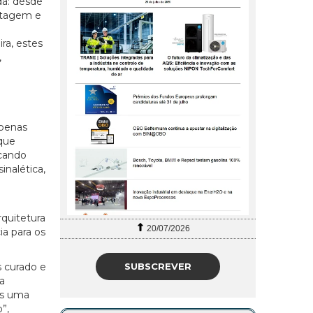
da: desde
ntagem e
ra, estes
,
apenas
 que
icando
inalética,
rquitetura
20/07/2026
a para os
SUBSCREVER
s curado e
a
nas uma
”,