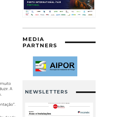
MEDIA
PARTNERS
 muito
uzir. A
NEWSLETTERS
,
ntação”.