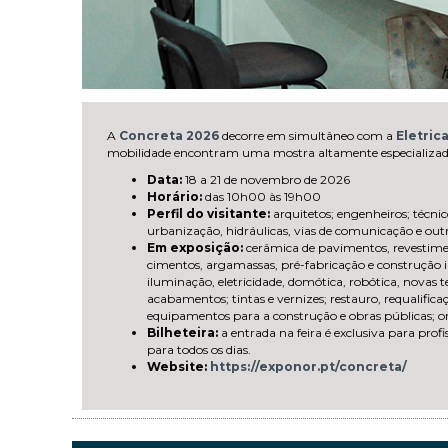
A
Concreta 2026
decorre em simultâneo com a
Eletric
mobilidade encontram uma mostra altamente especializada d
Data:
18 a 21 de novembro de 2026
Horário:
das 10h00 às 19h00
Perfil do visitante:
arquitetos; engenheiros; técnic
urbanização, hidráulicas, vias de comunicação e outra
Em exposição:
cerâmica de pavimentos, revestiment
cimentos, argamassas, pré-fabricação e construção i
iluminação, eletricidade, domótica, robótica, novas
acabamentos; tintas e vernizes; restauro, requalifica
equipamentos para a construção e obras públicas; org
Bilheteira:
a entrada na feira é exclusiva para profi
para todos os dias.
Website:
https://exponor.pt/concreta/