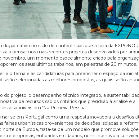
um lugar cativo no ciclo de conferências que a feira da EXPONO
miza a pensar nos mais recentes projetos desenvolvidos por arqui
 de novembro, um momento especialmente criado pela organizaç
 exporem os seus últimos trabalhos, em palestras de 20 minutos.
' é o tema e as candidaturas para preencher o espaço da iniciat
l serão selecionadas as melhores propostas, as quais serão anun
 do projeto, o desempenho técnico integrado, a sustentabilidad
orativa de recursos são os critérios que presidirão à análise e à
éis disponíveis em 'Na Primeira Pessoa'.
irmar se em Portugal como uma resposta inovadora a desafios at
 as falhas urbanísticas provenientes de decisões isoladas e refor
 no norte da Europa, trata-se de um modelo que promove soluçõe
entre empresas, entidades e cidadãos, num incentivo a convivên