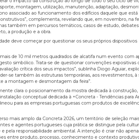
derar o impacto da construção ao longo de todo o seu ciclo de vi
ransporte, montagem, utilização, manutenção, adaptação, desmo
carbono associado ao funcionamento dos edifícios daquele que está
construtivos”, complementa, revelando que, em novembro, na fei
 mas também em percursos temáticos, casos de estudo, debates
o, a produção e a obra.
idade deve começar por questionar os seus próprios dispositivos
de mais de 10 mil metros quadrados de alcatifa num evento com 
gesto simbólico. Trata-se de questionar convenções expositivas
liação crítica dos seus impactos”, sublinha Diogo Aguiar, expl
der-se também às estruturas temporárias, aos revestimentos, à s
rante a montagem e desmontagem da feira”.
rmente clara o posicionamento da mostra dedicada à construção,
 instalação conceptual dedicada à +Concreta - Tendências para A
20/07/2026
27/07/2026
ineou para as empresas portuguesas com produtos de excelênci
iverso mais amplo da Concreta 2026, um território de seleção mai
ntes e agentes portugueses cuja prática se distingue pela cultur
de e pela responsabilidade ambiental. A intenção é criar não ape
es entre produto, processo, conhecimento e contexto produtivo